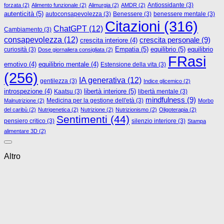
Antiossidante
(3)
forzata
(2)
Alimento funzionale
(2)
Alimurgia
(2)
AMDR
(2)
autenticità
(5)
autoconsapevolezza
(3)
Benessere
(3)
benessere mentale
(3)
Citazioni
(316)
ChatGPT
(12)
Cambiamento
(3)
consapevolezza
(12)
crescita personale
(9)
crescita interiore
(4)
Empatia
(5)
equilibrio
(5)
curiosità
(3)
equilibrio
Dose giornaliera consigliata
(2)
FRasi
emotivo
(4)
equilibrio mentale
(4)
Estensione della vita
(3)
(256)
IA generativa
(12)
gentilezza
(3)
Indice glicemico
(2)
libertà interiore
(5)
introspezione
(4)
Kaatsu
(3)
libertà mentale
(3)
mindfulness
(9)
Medicina per la gestione dell'età
(3)
Malnutrizione
(2)
Morbo
del caribù
(2)
Nutrigenetica
(2)
Nutrizione
(2)
Nutrizionismo
(2)
Oligoterapia
(2)
Sentimenti
(44)
pensiero critico
(3)
silenzio interiore
(3)
Stampa
alimentare 3D
(2)
Altro