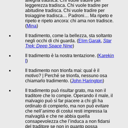
allegria tradisca. Chi vuole tradire per
leggerezza tradisca. Chi vuole tradire per
abitudine tradisca. Chi vuole tradire per
troiaggine tradisca… Padroni… Ma ripeto e
ripeto e ripeto ancora: chi ama non tradisce.
(
Mina
)
Il tradimento, come la bellezza, sta soltanto
negli occhi di chi guarda. (
Elim Garak
,
Star
Trek: Deep Space Nine
)
Il tradimento è la nostra tentazione. (
Karekin
I
)
Il tradimento non trionfa mai: qual è il
motivo? | Perché se trionfa, nessuno osa
chiamarlo tradimento. (
John Harington
)
Il tradimento può risultar grato, ma non il
traditore che lo compie. Operando il male, il
malvagio può sì far piacere a chi gli ha
ordinato di compierlo, ma non può evitare
che nell’animo di costui resti impressa la
malvagità e che ne abbia quella
consapevolezza che l’induca a non fidarsi
del traditore se non in quanto possa