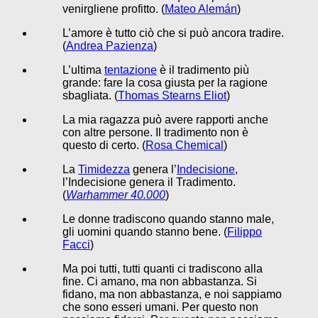
venirgliene profitto. (
Mateo Alemán
)
L’amore è tutto ciò che si può ancora tradire.
(
Andrea Pazienza
)
L’ultima
tentazione
è il tradimento più
grande: fare la cosa giusta per la ragione
sbagliata. (
Thomas Stearns Eliot
)
La mia ragazza può avere rapporti anche
con altre persone. Il tradimento non è
questo di certo. (
Rosa Chemical
)
La
Timidezza
genera l’
Indecisione
,
l’Indecisione genera il Tradimento.
(
Warhammer 40.000
)
Le donne tradiscono quando stanno male,
gli uomini quando stanno bene. (
Filippo
Facci
)
Ma poi tutti, tutti quanti ci tradiscono alla
fine. Ci amano, ma non abbastanza. Si
fidano, ma non abbastanza, e noi sappiamo
che sono esseri umani. Per questo non