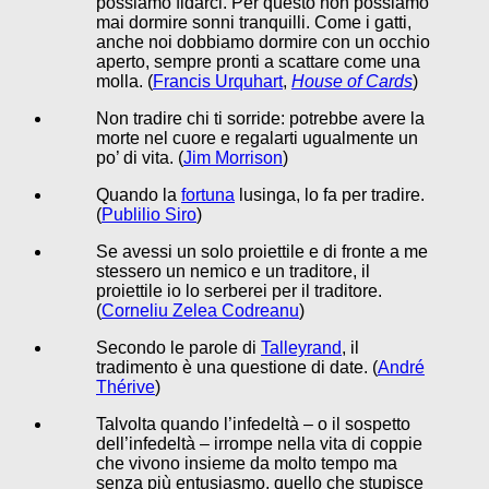
possiamo fidarci. Per questo non possiamo
mai dormire sonni tranquilli. Come i gatti,
anche noi dobbiamo dormire con un occhio
aperto, sempre pronti a scattare come una
molla. (
Francis Urquhart
,
House of Cards
)
Non tradire chi ti sorride: potrebbe avere la
morte nel cuore e regalarti ugualmente un
po’ di vita. (
Jim Morrison
)
Quando la
fortuna
lusinga, lo fa per tradire.
(
Publilio Siro
)
Se avessi un solo proiettile e di fronte a me
stessero un nemico e un traditore, il
proiettile io lo serberei per il traditore.
(
Corneliu Zelea Codreanu
)
Secondo le parole di
Talleyrand
, il
tradimento è una questione di date. (
André
Thérive
)
Talvolta quando l’infedeltà – o il sospetto
dell’infedeltà – irrompe nella vita di coppie
che vivono insieme da molto tempo ma
senza più entusiasmo, quello che stupisce