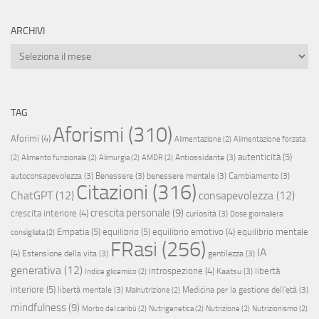
ARCHIVI
Archivi
TAG
Aforismi
(310)
Aforimi
(4)
Alimentazione
(2)
Alimentazione forzata
autenticità
(5)
Antiossidante
(3)
(2)
Alimento funzionale
(2)
Alimurgia
(2)
AMDR
(2)
autoconsapevolezza
(3)
Benessere
(3)
benessere mentale
(3)
Cambiamento
(3)
Citazioni
(316)
ChatGPT
(12)
consapevolezza
(12)
crescita personale
(9)
crescita interiore
(4)
curiosità
(3)
Dose giornaliera
Empatia
(5)
equilibrio
(5)
equilibrio emotivo
(4)
equilibrio mentale
consigliata
(2)
FRasi
(256)
IA
(4)
Estensione della vita
(3)
gentilezza
(3)
generativa
(12)
introspezione
(4)
libertà
Kaatsu
(3)
Indice glicemico
(2)
interiore
(5)
libertà mentale
(3)
Medicina per la gestione dell'età
(3)
Malnutrizione
(2)
mindfulness
(9)
Morbo del caribù
(2)
Nutrigenetica
(2)
Nutrizione
(2)
Nutrizionismo
(2)