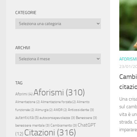
CATEGORIE
Categorie
ARCHIVI
Archivi
AFORISMI
23/01/2
Cambia
TAG
citazi
Aforismi
(310)
Aforimi
(4)
Una crisa
Alimentazione
(2)
Alimentazione forzata
(2)
Alimento
sul camb
Antiossidante
(3)
funzionale
(2)
Alimurgia
(2)
AMDR
(2)
vita è un
autenticità
(5)
autoconsapevolezza
(3)
Benessere
(3)
strada. 
ChatGPT
benessere mentale
(3)
Cambiamento
(3)
imparare 
Citazioni
(316)
(12)