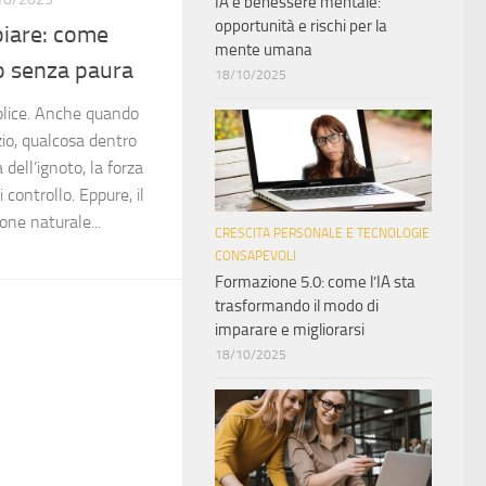
IA e benessere mentale:
opportunità e rischi per la
biare: come
mente umana
vo senza paura
18/10/2025
lice. Anche quando
io, qualcosa dentro
a dell’ignoto, la forza
i controllo. Eppure, il
ne naturale...
CRESCITA PERSONALE E TECNOLOGIE
CONSAPEVOLI
Formazione 5.0: come l’IA sta
trasformando il modo di
imparare e migliorarsi
18/10/2025