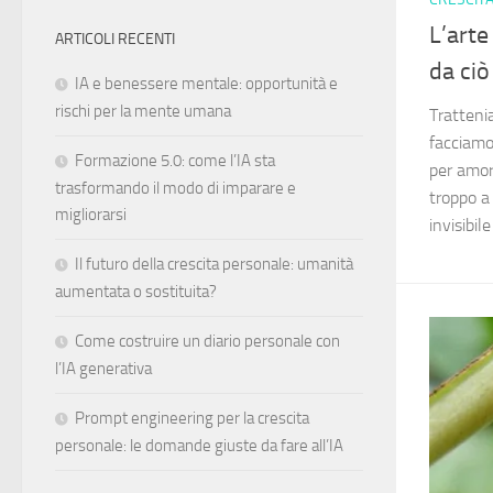
L’arte
ARTICOLI RECENTI
da ciò
IA e benessere mentale: opportunità e
rischi per la mente umana
Trattenia
facciamo
Formazione 5.0: come l’IA sta
per amor
trasformando il modo di imparare e
troppo a 
migliorarsi
invisibil
Il futuro della crescita personale: umanità
aumentata o sostituita?
Come costruire un diario personale con
l’IA generativa
Prompt engineering per la crescita
personale: le domande giuste da fare all’IA