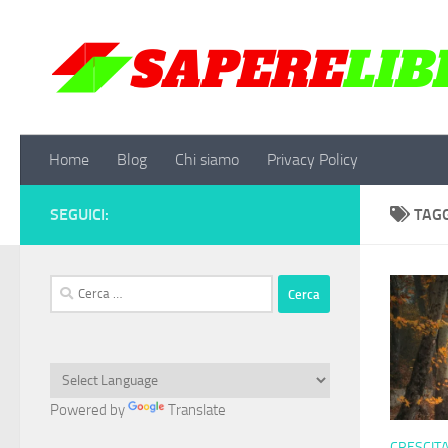
Salta al contenuto
Home
Blog
Chi siamo
Privacy Policy
SEGUICI:
TAG
Ricerca
per:
Powered by
Translate
CRESCIT