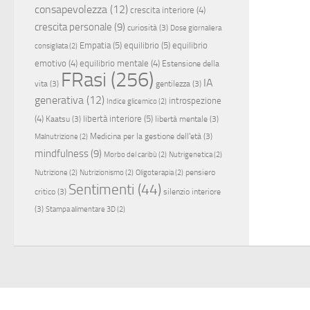
consapevolezza
(12)
crescita interiore
(4)
crescita personale
(9)
curiosità
(3)
Dose giornaliera
Empatia
(5)
equilibrio
(5)
equilibrio
consigliata
(2)
emotivo
(4)
equilibrio mentale
(4)
Estensione della
FRasi
(256)
IA
vita
(3)
gentilezza
(3)
generativa
(12)
introspezione
Indice glicemico
(2)
(4)
libertà interiore
(5)
Kaatsu
(3)
libertà mentale
(3)
Medicina per la gestione dell'età
(3)
Malnutrizione
(2)
mindfulness
(9)
Morbo del caribù
(2)
Nutrigenetica
(2)
pensiero
Nutrizione
(2)
Nutrizionismo
(2)
Oligoterapia
(2)
Sentimenti
(44)
critico
(3)
silenzio interiore
(3)
Stampa alimentare 3D
(2)