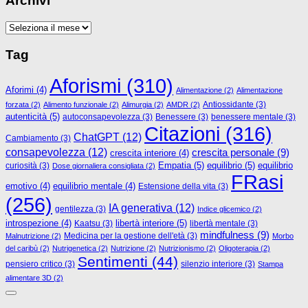
Archivi
Archivi
Tag
Aforismi
(310)
Aforimi
(4)
Alimentazione
(2)
Alimentazione
Antiossidante
(3)
forzata
(2)
Alimento funzionale
(2)
Alimurgia
(2)
AMDR
(2)
autenticità
(5)
autoconsapevolezza
(3)
Benessere
(3)
benessere mentale
(3)
Citazioni
(316)
ChatGPT
(12)
Cambiamento
(3)
consapevolezza
(12)
crescita personale
(9)
crescita interiore
(4)
Empatia
(5)
equilibrio
(5)
curiosità
(3)
equilibrio
Dose giornaliera consigliata
(2)
FRasi
emotivo
(4)
equilibrio mentale
(4)
Estensione della vita
(3)
(256)
IA generativa
(12)
gentilezza
(3)
Indice glicemico
(2)
libertà interiore
(5)
introspezione
(4)
Kaatsu
(3)
libertà mentale
(3)
mindfulness
(9)
Medicina per la gestione dell'età
(3)
Malnutrizione
(2)
Morbo
del caribù
(2)
Nutrigenetica
(2)
Nutrizione
(2)
Nutrizionismo
(2)
Oligoterapia
(2)
Sentimenti
(44)
pensiero critico
(3)
silenzio interiore
(3)
Stampa
alimentare 3D
(2)