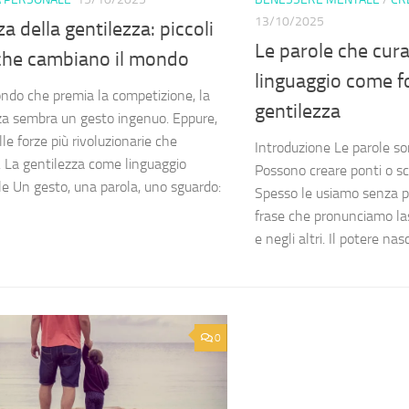
13/10/2025
za della gentilezza: piccoli
Le parole che cura
 che cambiano il mondo
linguaggio come f
ndo che premia la competizione, la
gentilezza
za sembra un gesto ingenuo. Eppure,
le forze più rivoluzionarie che
Introduzione Le parole so
 La gentilezza come linguaggio
Possono creare ponti o sc
le Un gesto, una parola, uno sguardo:
Spesso le usiamo senza p
frase che pronunciamo las
e negli altri. Il potere nas
0