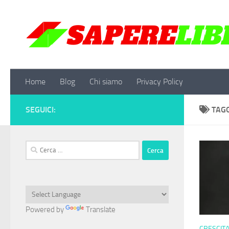
Salta al contenuto
Home
Blog
Chi siamo
Privacy Policy
SEGUICI:
TAG
Ricerca
per:
Powered by
Translate
CRESCIT