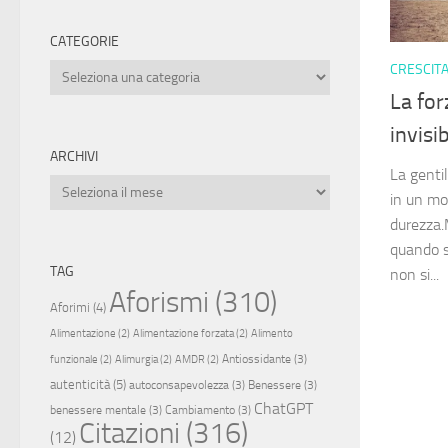
CATEGORIE
CRESCIT
Categorie
La for
invisib
ARCHIVI
La genti
Archivi
in un mo
durezza.M
quando sa
TAG
non si...
Aforismi
(310)
Aforimi
(4)
Alimentazione
(2)
Alimentazione forzata
(2)
Alimento
Antiossidante
(3)
funzionale
(2)
Alimurgia
(2)
AMDR
(2)
autenticità
(5)
autoconsapevolezza
(3)
Benessere
(3)
ChatGPT
benessere mentale
(3)
Cambiamento
(3)
Citazioni
(316)
(12)