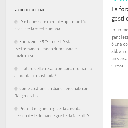
La for
ARTICOLI RECENTI
gesti
IA e benessere mentale: opportunità e
rischi per la mente umana
In un mo
gentilez
Formazione 5.0: come l’IA sta
è una del
trasformando il modo di imparare e
abbiamo.
migliorarsi
universa
spesso...
Il futuro della crescita personale: umanità
aumentata o sostituita?
Come costruire un diario personale con
l’IA generativa
Prompt engineering per la crescita
personale: le domande giuste da fare all’IA