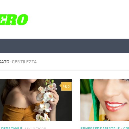
GATO:
GENTILEZZA
0
A PERSONALE
15/10/2025
BENESSERE MENTALE
/
CR