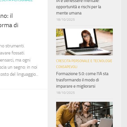
IA e benessere mentale:
opportunità e rischi per la
mente umana
no: il
18/10/2025
orma di
no strumenti.
avare fossati.
ensarci, ma ogni
CRESCITA PERSONALE E TECNOLOGIE
cia un segno: in noi
CONSAPEVOLI
Formazione 5.0: come l’IA sta
costo del linguaggio...
trasformando il modo di
imparare e migliorarsi
18/10/2025