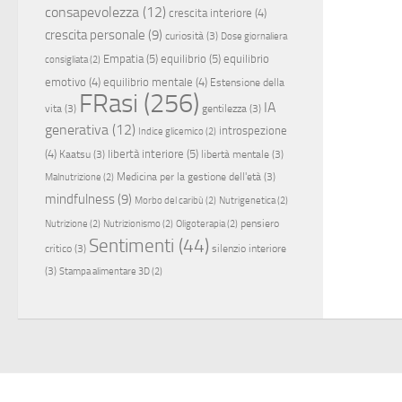
consapevolezza
(12)
crescita interiore
(4)
crescita personale
(9)
curiosità
(3)
Dose giornaliera
Empatia
(5)
equilibrio
(5)
equilibrio
consigliata
(2)
emotivo
(4)
equilibrio mentale
(4)
Estensione della
FRasi
(256)
IA
vita
(3)
gentilezza
(3)
generativa
(12)
introspezione
Indice glicemico
(2)
(4)
libertà interiore
(5)
Kaatsu
(3)
libertà mentale
(3)
Medicina per la gestione dell'età
(3)
Malnutrizione
(2)
mindfulness
(9)
Morbo del caribù
(2)
Nutrigenetica
(2)
pensiero
Nutrizione
(2)
Nutrizionismo
(2)
Oligoterapia
(2)
Sentimenti
(44)
critico
(3)
silenzio interiore
(3)
Stampa alimentare 3D
(2)