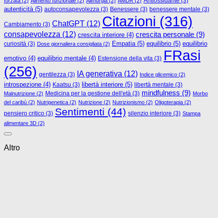
Antiossidante
(3)
forzata
(2)
Alimento funzionale
(2)
Alimurgia
(2)
AMDR
(2)
autenticità
(5)
autoconsapevolezza
(3)
Benessere
(3)
benessere mentale
(3)
Citazioni
(316)
ChatGPT
(12)
Cambiamento
(3)
consapevolezza
(12)
crescita personale
(9)
crescita interiore
(4)
Empatia
(5)
equilibrio
(5)
curiosità
(3)
equilibrio
Dose giornaliera consigliata
(2)
FRasi
emotivo
(4)
equilibrio mentale
(4)
Estensione della vita
(3)
(256)
IA generativa
(12)
gentilezza
(3)
Indice glicemico
(2)
libertà interiore
(5)
introspezione
(4)
Kaatsu
(3)
libertà mentale
(3)
mindfulness
(9)
Medicina per la gestione dell'età
(3)
Malnutrizione
(2)
Morbo
del caribù
(2)
Nutrigenetica
(2)
Nutrizione
(2)
Nutrizionismo
(2)
Oligoterapia
(2)
Sentimenti
(44)
pensiero critico
(3)
silenzio interiore
(3)
Stampa
alimentare 3D
(2)
Altro