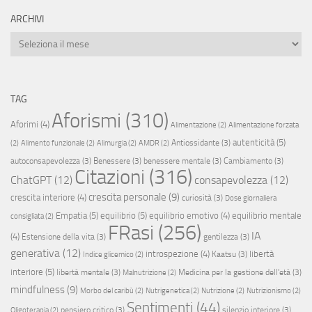
ARCHIVI
Archivi
TAG
Aforismi
(310)
Aforimi
(4)
Alimentazione
(2)
Alimentazione forzata
autenticità
(5)
Antiossidante
(3)
(2)
Alimento funzionale
(2)
Alimurgia
(2)
AMDR
(2)
autoconsapevolezza
(3)
Benessere
(3)
benessere mentale
(3)
Cambiamento
(3)
Citazioni
(316)
ChatGPT
(12)
consapevolezza
(12)
crescita personale
(9)
crescita interiore
(4)
curiosità
(3)
Dose giornaliera
Empatia
(5)
equilibrio
(5)
equilibrio emotivo
(4)
equilibrio mentale
consigliata
(2)
FRasi
(256)
IA
(4)
Estensione della vita
(3)
gentilezza
(3)
generativa
(12)
introspezione
(4)
libertà
Kaatsu
(3)
Indice glicemico
(2)
interiore
(5)
libertà mentale
(3)
Medicina per la gestione dell'età
(3)
Malnutrizione
(2)
mindfulness
(9)
Morbo del caribù
(2)
Nutrigenetica
(2)
Nutrizione
(2)
Nutrizionismo
(2)
Sentimenti
(44)
pensiero critico
(3)
silenzio interiore
(3)
Oligoterapia
(2)