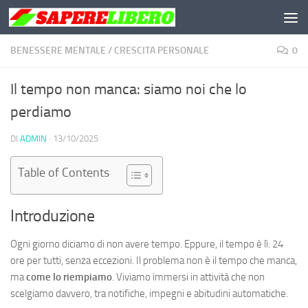
Salta al contenuto
BENESSERE MENTALE
/
CRESCITA PERSONALE
0
Il tempo non manca: siamo noi che lo
perdiamo
DI
ADMIN
·
13/10/2025
Table of Contents
Introduzione
Ogni giorno diciamo di non avere tempo. Eppure, il tempo è lì: 24
ore per tutti, senza eccezioni. Il problema non è il tempo che manca,
ma
come lo riempiamo
. Viviamo immersi in attività che non
scelgiamo davvero, tra notifiche, impegni e abitudini automatiche.