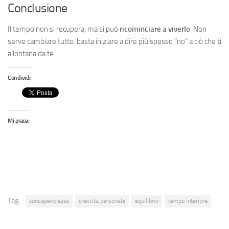
Conclusione
Il tempo non si recupera, ma si può
ricominciare a viverlo
. Non
serve cambiare tutto: basta iniziare a dire più spesso “no” a ciò che ti
allontana da te.
Condividi:
Mi piace:
Tag:
consapevolezza
crescita personale
equilibrio
tempo interiore