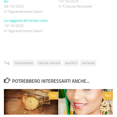
più
13/10/2025
08/10/2025
In "Crescita Personale"
In "Apprendimento Libero"
La saggezza del tempo vuoto
13/10/2025
In "Apprendimento Libero"
Tag:
Cambiamento
crescita interiore
equilibrio
resilienza
POTREBBERO INTERESSARTI ANCHE...
0
0