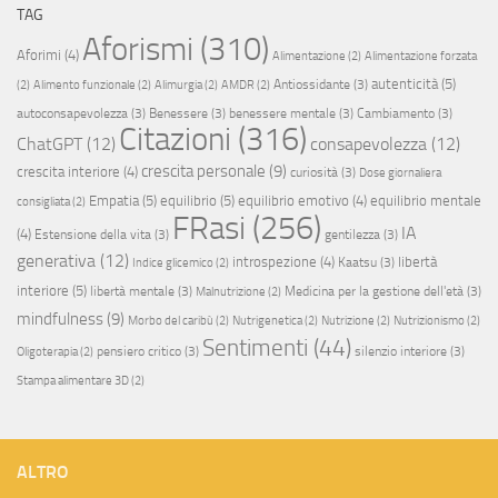
TAG
Aforismi
(310)
Aforimi
(4)
Alimentazione
(2)
Alimentazione forzata
autenticità
(5)
Antiossidante
(3)
(2)
Alimento funzionale
(2)
Alimurgia
(2)
AMDR
(2)
autoconsapevolezza
(3)
Benessere
(3)
benessere mentale
(3)
Cambiamento
(3)
Citazioni
(316)
ChatGPT
(12)
consapevolezza
(12)
crescita personale
(9)
crescita interiore
(4)
curiosità
(3)
Dose giornaliera
Empatia
(5)
equilibrio
(5)
equilibrio emotivo
(4)
equilibrio mentale
consigliata
(2)
FRasi
(256)
IA
(4)
Estensione della vita
(3)
gentilezza
(3)
generativa
(12)
introspezione
(4)
libertà
Kaatsu
(3)
Indice glicemico
(2)
interiore
(5)
libertà mentale
(3)
Medicina per la gestione dell'età
(3)
Malnutrizione
(2)
mindfulness
(9)
Morbo del caribù
(2)
Nutrigenetica
(2)
Nutrizione
(2)
Nutrizionismo
(2)
Sentimenti
(44)
pensiero critico
(3)
silenzio interiore
(3)
Oligoterapia
(2)
Stampa alimentare 3D
(2)
ALTRO