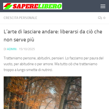
Salta al contenuto
CRESCITA PERSONALE
0
L’arte di lasciare andare: liberarsi da ciò che
non serve più
DI
ADMIN
·
15/10/2025
Tratteniamo persone, abitudini, pensieri. Lo facciamo per paura del
vuoto, per abitudine o per amore. Ma tutto ciò che tratteniamo
troppo a lungo smette di nutrirci.