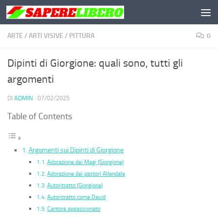
Salta al contenuto
ARTE
/
ARTI VISIVE
/
PITTURA
0
Dipinti di Giorgione: quali sono, tutti gli
argomenti
DI
ADMIN
·
07/02/2025
Table of Contents
Argomenti sui Dipinti di Giorgione
Adorazione dei Magi (Giorgione)
Adorazione dei pastori Allendale
Autoritratto (Giorgione)
Autoritratto come David
Cantore appassionato