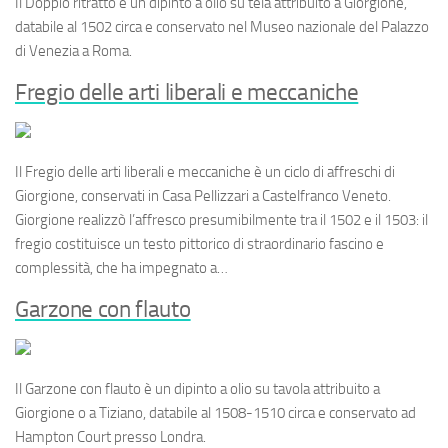
Il
Doppio ritratto
è un dipinto a olio su tela attribuito a Giorgione,
databile al 1502 circa e conservato nel Museo nazionale del Palazzo
di Venezia a Roma.
Fregio delle arti liberali e meccaniche
Il
Fregio delle arti liberali e meccaniche
è un ciclo di affreschi di
Giorgione, conservati in Casa Pellizzari a Castelfranco Veneto.
Giorgione realizzò l’affresco presumibilmente tra il 1502 e il 1503: il
fregio costituisce un testo pittorico di straordinario fascino e
complessità, che ha impegnato a…
Garzone con flauto
Il
Garzone con flauto
è un dipinto a olio su tavola attribuito a
Giorgione o a Tiziano, databile al 1508-1510 circa e conservato ad
Hampton Court presso Londra.