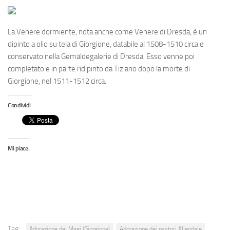
La
Venere dormiente
, nota anche come
Venere di Dresda
, è un
dipinto a olio su tela di Giorgione, databile al 1508-1510 circa e
conservato nella Gemäldegalerie di Dresda. Esso venne poi
completato e in parte ridipinto da Tiziano dopo la morte di
Giorgione, nel 1511-1512 circa.
Condividi:
Mi piace:
Tag:
Adorazione dei Magi (Giorgione)
Adorazione dei pastori Allendale