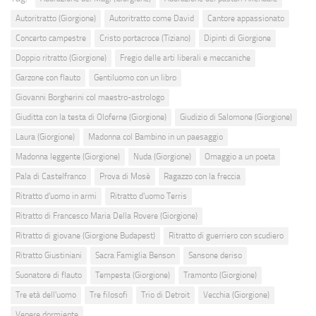
Autoritratto (Giorgione)
Autoritratto come David
Cantore appassionato
Concerto campestre
Cristo portacroce (Tiziano)
Dipinti di Giorgione
Doppio ritratto (Giorgione)
Fregio delle arti liberali e meccaniche
Garzone con flauto
Gentiluomo con un libro
Giovanni Borgherini col maestro-astrologo
Giuditta con la testa di Oloferne (Giorgione)
Giudizio di Salomone (Giorgione)
Laura (Giorgione)
Madonna col Bambino in un paesaggio
Madonna leggente (Giorgione)
Nuda (Giorgione)
Omaggio a un poeta
Pala di Castelfranco
Prova di Mosè
Ragazzo con la freccia
Ritratto d'uomo in armi
Ritratto d'uomo Terris
Ritratto di Francesco Maria Della Rovere (Giorgione)
Ritratto di giovane (Giorgione Budapest)
Ritratto di guerriero con scudiero
Ritratto Giustiniani
Sacra Famiglia Benson
Sansone deriso
Suonatore di flauto
Tempesta (Giorgione)
Tramonto (Giorgione)
Tre età dell'uomo
Tre filosofi
Trio di Detroit
Vecchia (Giorgione)
Venere dormiente