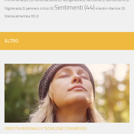
Morbo del caribù
(2)
Nutrigenetica
(2)
Nutrizione
(2)
Nutrizionismo
(2)
Sentimenti
(44)
pensiero critico
(3)
silenzio interiore
(3)
Oligoterapia
(2)
Stampa alimentare 3D
(2)
ALTRO
CRESCITA PERSONALE E TECNOLOGIE CONSAPEVOLI