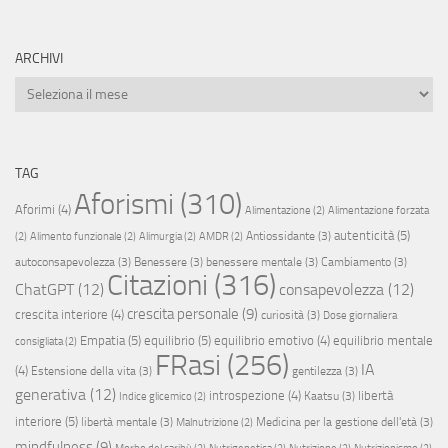
ARCHIVI
Archivi
TAG
Aforismi
(310)
Aforimi
(4)
Alimentazione
(2)
Alimentazione forzata
autenticità
(5)
Antiossidante
(3)
(2)
Alimento funzionale
(2)
Alimurgia
(2)
AMDR
(2)
autoconsapevolezza
(3)
Benessere
(3)
benessere mentale
(3)
Cambiamento
(3)
Citazioni
(316)
ChatGPT
(12)
consapevolezza
(12)
crescita personale
(9)
crescita interiore
(4)
curiosità
(3)
Dose giornaliera
Empatia
(5)
equilibrio
(5)
equilibrio emotivo
(4)
equilibrio mentale
consigliata
(2)
FRasi
(256)
IA
(4)
Estensione della vita
(3)
gentilezza
(3)
generativa
(12)
introspezione
(4)
libertà
Kaatsu
(3)
Indice glicemico
(2)
interiore
(5)
libertà mentale
(3)
Medicina per la gestione dell'età
(3)
Malnutrizione
(2)
mindfulness
(9)