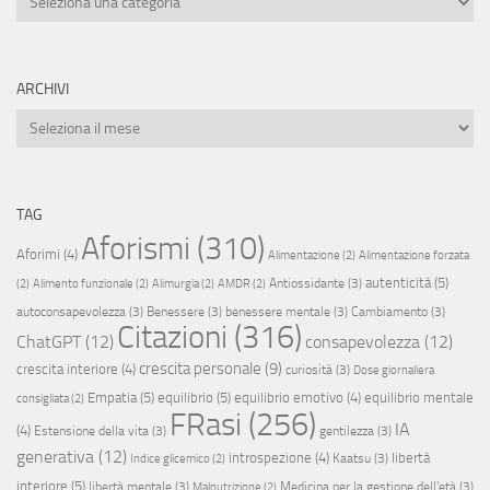
ARCHIVI
Archivi
TAG
Aforismi
(310)
Aforimi
(4)
Alimentazione
(2)
Alimentazione forzata
autenticità
(5)
Antiossidante
(3)
(2)
Alimento funzionale
(2)
Alimurgia
(2)
AMDR
(2)
autoconsapevolezza
(3)
Benessere
(3)
benessere mentale
(3)
Cambiamento
(3)
Citazioni
(316)
ChatGPT
(12)
consapevolezza
(12)
crescita personale
(9)
crescita interiore
(4)
curiosità
(3)
Dose giornaliera
Empatia
(5)
equilibrio
(5)
equilibrio emotivo
(4)
equilibrio mentale
consigliata
(2)
FRasi
(256)
IA
(4)
Estensione della vita
(3)
gentilezza
(3)
generativa
(12)
introspezione
(4)
libertà
Kaatsu
(3)
Indice glicemico
(2)
interiore
(5)
libertà mentale
(3)
Medicina per la gestione dell'età
(3)
Malnutrizione
(2)