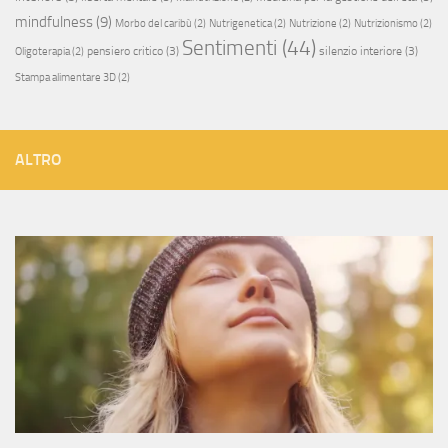
mindfulness
(9)
Morbo del caribù
(2)
Nutrigenetica
(2)
Nutrizione
(2)
Nutrizionismo
(2)
Sentimenti
(44)
pensiero critico
(3)
silenzio interiore
(3)
Oligoterapia
(2)
Stampa alimentare 3D
(2)
ALTRO