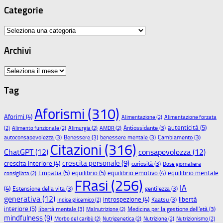
Categorie
Categorie
Archivi
Archivi
Tag
Aforismi
(310)
Aforimi
(4)
Alimentazione
(2)
Alimentazione forzata
autenticità
(5)
Antiossidante
(3)
(2)
Alimento funzionale
(2)
Alimurgia
(2)
AMDR
(2)
autoconsapevolezza
(3)
Benessere
(3)
benessere mentale
(3)
Cambiamento
(3)
Citazioni
(316)
ChatGPT
(12)
consapevolezza
(12)
crescita personale
(9)
crescita interiore
(4)
curiosità
(3)
Dose giornaliera
Empatia
(5)
equilibrio
(5)
equilibrio emotivo
(4)
equilibrio mentale
consigliata
(2)
FRasi
(256)
IA
(4)
Estensione della vita
(3)
gentilezza
(3)
generativa
(12)
libertà
introspezione
(4)
Kaatsu
(3)
Indice glicemico
(2)
interiore
(5)
libertà mentale
(3)
Medicina per la gestione dell'età
(3)
Malnutrizione
(2)
mindfulness
(9)
Morbo del caribù
(2)
Nutrigenetica
(2)
Nutrizione
(2)
Nutrizionismo
(2)