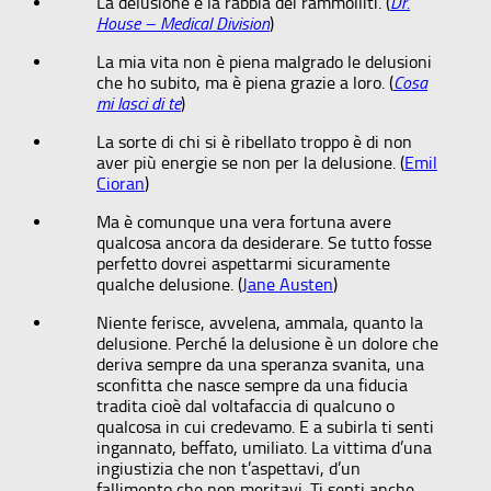
La delusione è la rabbia dei rammolliti. (
Dr.
House – Medical Division
)
La mia vita non è piena malgrado le delusioni
che ho subito, ma è piena grazie a loro. (
Cosa
mi lasci di te
)
La sorte di chi si è ribellato troppo è di non
aver più energie se non per la delusione. (
Emil
Cioran
)
Ma è comunque una vera fortuna avere
qualcosa ancora da desiderare. Se tutto fosse
perfetto dovrei aspettarmi sicuramente
qualche delusione. (
Jane Austen
)
Niente ferisce, avvelena, ammala, quanto la
delusione. Perché la delusione è un dolore che
deriva sempre da una speranza svanita, una
sconfitta che nasce sempre da una fiducia
tradita cioè dal voltafaccia di qualcuno o
qualcosa in cui credevamo. E a subirla ti senti
ingannato, beffato, umiliato. La vittima d’una
ingiustizia che non t’aspettavi, d’un
fallimento che non meritavi. Ti senti anche