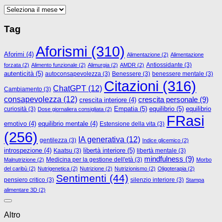
Archivi
Tag
Aforismi
(310)
Aforimi
(4)
Alimentazione
(2)
Alimentazione
Antiossidante
(3)
forzata
(2)
Alimento funzionale
(2)
Alimurgia
(2)
AMDR
(2)
autenticità
(5)
autoconsapevolezza
(3)
Benessere
(3)
benessere mentale
(3)
Citazioni
(316)
ChatGPT
(12)
Cambiamento
(3)
consapevolezza
(12)
crescita personale
(9)
crescita interiore
(4)
Empatia
(5)
equilibrio
(5)
curiosità
(3)
equilibrio
Dose giornaliera consigliata
(2)
FRasi
emotivo
(4)
equilibrio mentale
(4)
Estensione della vita
(3)
(256)
IA generativa
(12)
gentilezza
(3)
Indice glicemico
(2)
libertà interiore
(5)
introspezione
(4)
Kaatsu
(3)
libertà mentale
(3)
mindfulness
(9)
Medicina per la gestione dell'età
(3)
Malnutrizione
(2)
Morbo
del caribù
(2)
Nutrigenetica
(2)
Nutrizione
(2)
Nutrizionismo
(2)
Oligoterapia
(2)
Sentimenti
(44)
pensiero critico
(3)
silenzio interiore
(3)
Stampa
alimentare 3D
(2)
Altro