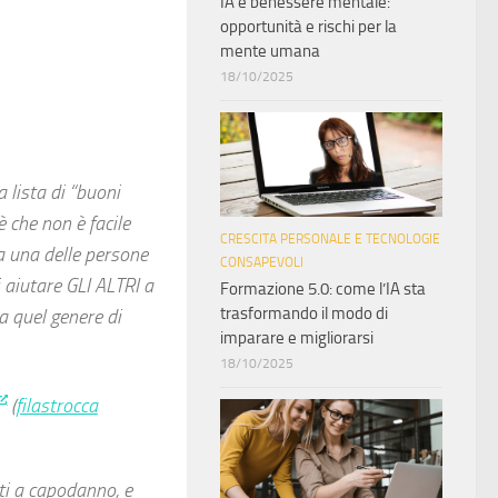
IA e benessere mentale:
opportunità e rischi per la
mente umana
18/10/2025
lista di “buoni
è che non è facile
CRESCITA PERSONALE E TECNOLOGIE
a una delle persone
CONSAPEVOLI
i aiutare GLI ALTRI a
Formazione 5.0: come l’IA sta
trasformando il modo di
a quel genere di
imparare e migliorarsi
18/10/2025
(
filastrocca
ti a capodanno, e