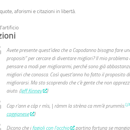
uote, aforismi e citazioni in libertà.
’artificio
zioni
Avete presente quest’idea che a Capodanno bisogna fare una 
propositi” per cercare di diventare migliori? Il mio problema 
pensare a modi per migliorarmi, perché sono già abbastanz
migliori che conosca. Così quest’anno ho fatto il proposito d
migliorarsi. Ma sto scoprendo che c’è gente che non apprezz
aiuto. (
Jeff Kinney
)
Cap r’ann e càp r mìs, | ràmm la strèna ca mm’è prummìs.
[
1
]
caggianese
)
Dicono che i
fagioli con l’occhio
portino fortuna se mangia