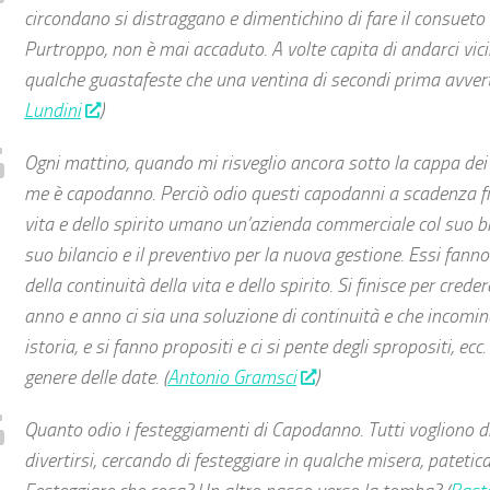
circondano si distraggano e dimentichino di fare il consuet
Purtroppo, non è mai accaduto. A volte capita di andarci vic
qualche guastafeste che una ventina di secondi prima avverte
Lundini
)
Ogni mattino, quando mi risveglio ancora sotto la cappa dei 
me è capodanno. Perciò odio questi capodanni a scadenza fi
vita e dello spirito umano un’azienda commerciale col suo br
suo bilancio e il preventivo per la nuova gestione. Essi fanno
della continuità della vita e dello spirito. Si finisce per creder
anno e anno ci sia una soluzione di continuità e che incomin
istoria, e si fanno propositi e ci si pente degli spropositi, ecc.
genere delle date. (
Antonio Gramsci
)
Quanto odio i festeggiamenti di Capodanno. Tutti vogliono 
divertirsi, cercando di festeggiare in qualche misera, patetic