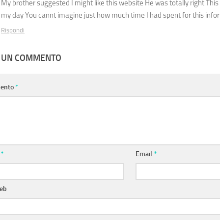
My brother suggested I might like this website He was totally right Thi
my day You cannt imagine just how much time I had spent for this inf
Rispondi
A UN COMMENTO
ento
*
e
*
Email
*
web