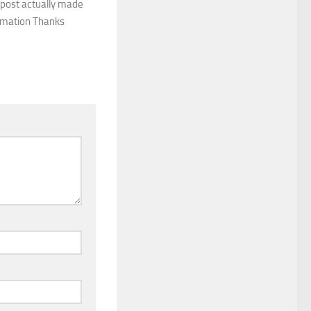
s post actually made
ormation Thanks