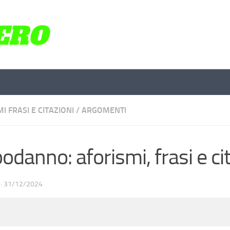
I FRASI E CITAZIONI
/
ARGOMENTI
odanno: aforismi, frasi e ci
·
31/12/2024