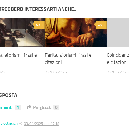
TREBBERO INTERESSARTI ANCHE...
0
0
: aforismi, frasi e
Ferita: aforismi, frasi e
Coincidenza
i
citazioni
e citazioni
025
23/01/2025
23/01/2025
ISPOSTA
mmenti
1
Pingback
0
electrician
03/01/2025 alle 17:18