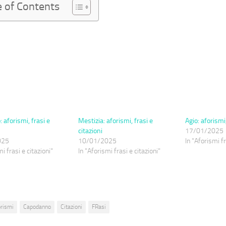
e of Contents
 aforismi, frasi e
Mestizia: aforismi, frasi e
Agio: aforismi,
citazioni
17/01/2025
025
10/01/2025
In "Aforismi fr
i frasi e citazioni"
In "Aforismi frasi e citazioni"
orismi
Capodanno
Citazioni
FRasi