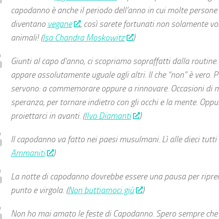
capodanno è anche il periodo dell’anno in cui molte persone
diventano
vegane
, così sarete fortunati non solamente vo
animali! (
Isa Chandra Moskowitz
)
Giunti al capo d’anno, ci scopriamo sopraffatti dalla routine.
appare assolutamente uguale agli altri. Il che “non” è vero. P
servono: a commemorare oppure a rinnovare. Occasioni di 
speranza, per tornare indietro con gli occhi e la mente. Oppur
proiettarci in avanti. (
Ilvo Diamanti
)
Il capodanno va fatto nei paesi musulmani. Lì alle dieci tutti a
Ammaniti
)
La notte di capodanno dovrebbe essere una pausa per ripren
punto e virgola. (
Non buttiamoci giù
)
Non ho mai amato le feste di Capodanno. Spero sempre che t