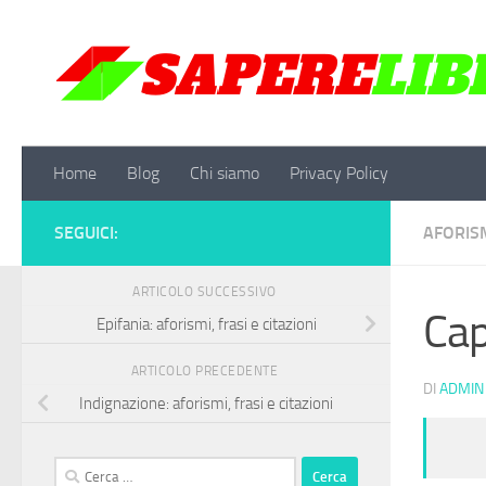
Salta al contenuto
Home
Blog
Chi siamo
Privacy Policy
SEGUICI:
AFORISM
ARTICOLO SUCCESSIVO
Cap
Epifania: aforismi, frasi e citazioni
ARTICOLO PRECEDENTE
DI
ADMIN
Indignazione: aforismi, frasi e citazioni
Ricerca