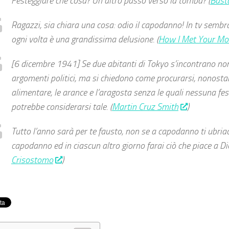
Festeggiare che cosa? Un altro passo verso la tomba? (
Basta
Ragazzi, sia chiara una cosa: odio il capodanno! In tv sembr
ogni volta è una grandissima delusione. (
How I Met Your Mo
[6 dicembre 1941]
Se due abitanti di Tokyo s’incontrano no
argomenti politici, ma si chiedono come procurarsi, nonosta
alimentare, le arance e l’aragosta senza le quali nessuna f
potrebbe considerarsi tale. (
Martin Cruz Smith
)
Tutto l’anno sarà per te fausto, non se a capodanno ti ubria
capodanno ed in ciascun altro giorno farai ciò che piace a Dio
Crisostomo
)