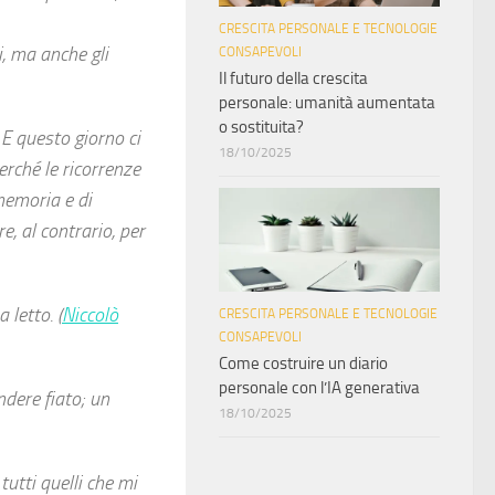
CRESCITA PERSONALE E TECNOLOGIE
i, ma anche gli
CONSAPEVOLI
Il futuro della crescita
personale: umanità aumentata
o sostituita?
 E questo giorno ci
18/10/2025
erché le ricorrenze
memoria e di
e, al contrario, per
 letto. (
Niccolò
CRESCITA PERSONALE E TECNOLOGIE
CONSAPEVOLI
Come costruire un diario
personale con l’IA generativa
dere fiato; un
18/10/2025
utti quelli che mi