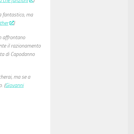
 che funzioni
)
a fantastico, ma
ther
)
n affrontano
nte il razionamento
esta di Capodanno
cherai, ma se a
. (
Giovanni