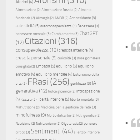
Aforimi
(4)
Alimentazione
(2)
Alimentazione forzata
(2)
Alimento
Antiossidante
(3)
funzionale
(2)
Alimurgia
(2)
AMDR
(2)
autenticità
(5)
autoconsapevolezza
(3)
Benessere
(3)
ChatGPT
benessere mentale
(3)
Cambiamento
(3)
Citazioni
(316)
(12)
consapevolezza
(12)
crescita interiore
(4)
crescita personale
(9)
curiosità
(3)
Dose giornaliera
Empatia
(5)
equilibrio
(5)
equilibrio
consigliata
(2)
emotivo
(4)
equilibrio mentale
(4)
Estensione della
FRasi
(256)
IA
vita
(3)
gentilezza
(3)
generativa
(12)
introspezione
Indice glicemico
(2)
(4)
libertà interiore
(5)
Kaatsu
(3)
libertà mentale
(3)
Medicina per la gestione dell'età
(3)
Malnutrizione
(2)
mindfulness
(9)
Morbo del caribù
(2)
Nutrigenetica
(2)
pensiero
Nutrizione
(2)
Nutrizionismo
(2)
Oligoterapia
(2)
Sentimenti
(44)
critico
(3)
silenzio interiore
(3)