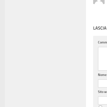
LASCI
Comm
Nom
Sito 