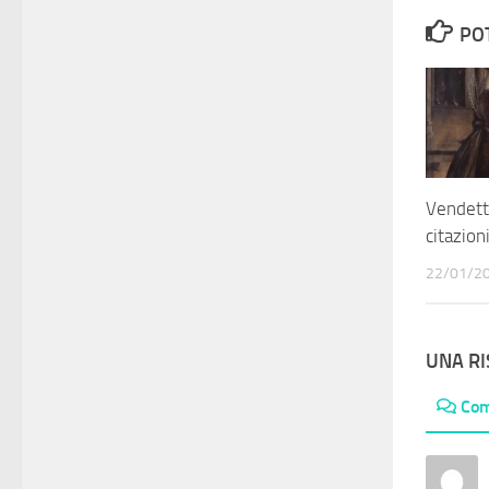
PO
Vendetta
citazion
22/01/2
UNA R
Co