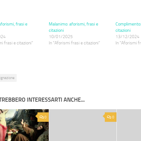
orismi, frasi e
Malanimo: aforismi, frasi e
Complimento:
citazioni
citazioni
024
10/01/2025
13/12/2024
i frasi e citazioni"
In "Aforismi frasi e citazioni"
In "Aforismi fr
ignazione
TREBBERO INTERESSARTI ANCHE...
0
0