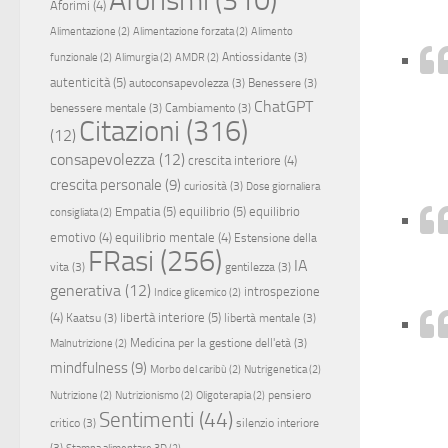
Aforimi
(4)
Alimentazione
(2)
Alimentazione forzata
(2)
Alimento
Antiossidante
(3)
funzionale
(2)
Alimurgia
(2)
AMDR
(2)
autenticità
(5)
autoconsapevolezza
(3)
Benessere
(3)
ChatGPT
benessere mentale
(3)
Cambiamento
(3)
Citazioni
(316)
(12)
consapevolezza
(12)
crescita interiore
(4)
crescita personale
(9)
curiosità
(3)
Dose giornaliera
Empatia
(5)
equilibrio
(5)
equilibrio
consigliata
(2)
emotivo
(4)
equilibrio mentale
(4)
Estensione della
FRasi
(256)
IA
vita
(3)
gentilezza
(3)
generativa
(12)
introspezione
Indice glicemico
(2)
(4)
libertà interiore
(5)
Kaatsu
(3)
libertà mentale
(3)
Medicina per la gestione dell'età
(3)
Malnutrizione
(2)
mindfulness
(9)
Morbo del caribù
(2)
Nutrigenetica
(2)
pensiero
Nutrizione
(2)
Nutrizionismo
(2)
Oligoterapia
(2)
Sentimenti
(44)
critico
(3)
silenzio interiore
(3)