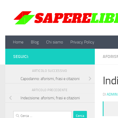
Salta al contenuto
Home
Blog
Chi siamo
Privacy Policy
SEGUICI:
AFORISM
ARTICOLO SUCCESSIVO
Ind
Capodanno: aforismi, frasi e citazioni
ARTICOLO PRECEDENTE
DI
ADMIN
Indecisione: aforismi, frasi e citazioni
Ricerca