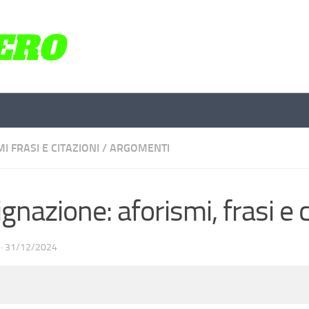
I FRASI E CITAZIONI
/
ARGOMENTI
ignazione: aforismi, frasi e c
·
31/12/2024