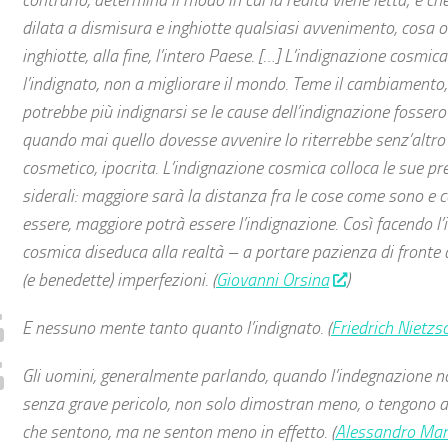
contrario, determina il modo in cui la realtà viene letta; e ch
dilata a dismisura e inghiotte qualsiasi avvenimento, cosa 
inghiotte, alla fine, l’intero Paese. […] L’indignazione cosmic
l’indignato, non a migliorare il mondo. Teme il cambiamento,
potrebbe più indignarsi se le cause dell’indignazione fosser
quando mai quello dovesse avvenire lo riterrebbe senz’altro i
cosmetico, ipocrita. L’indignazione cosmica colloca le sue pr
siderali: maggiore sarà la distanza fra le cose come sono e
essere, maggiore potrà essere l’indignazione. Così facendo l
cosmica diseduca alla realtà – a portare pazienza di fronte al
(e benedette) imperfezioni. (
Giovanni Orsina
)
E nessuno mente tanto quanto l’indignato. (
Friedrich Nietzs
Gli uomini, generalmente parlando, quando l’
indegnazione
no
senza grave pericolo, non solo dimostran meno, o tengono af
che sentono, ma ne senton meno in effetto. (
Alessandro Ma