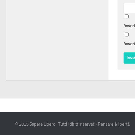
Avvert
Avvert
© 2025 Sapere Libero · Tutti i diritti riservati · Pensare è libertà.