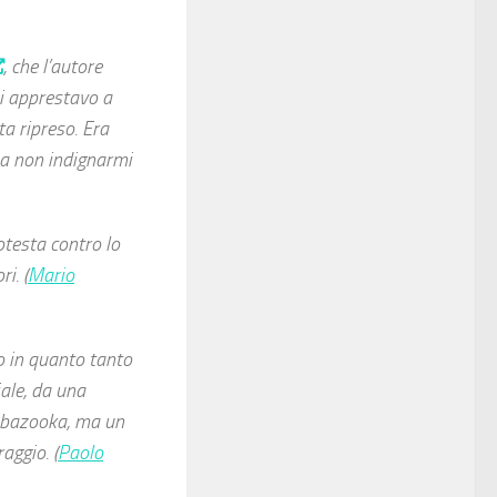
, che l’autore
mi apprestavo a
a ripreso. Era
 a non indignarmi
rotesta contro lo
i. (
Mario
io in quanto tanto
ale, da una
un bazooka, ma un
aggio. (
Paolo