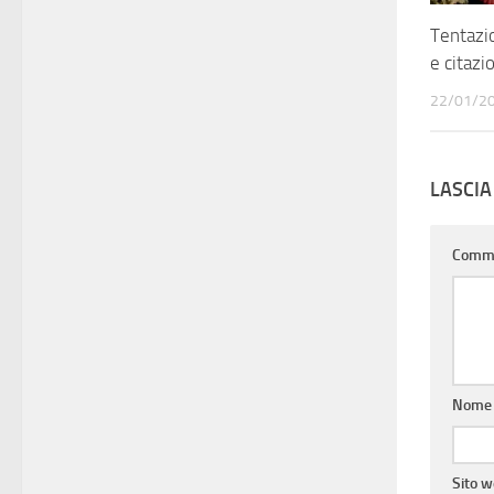
Tentazio
e citazi
22/01/2
LASCI
Comm
Nom
Sito 