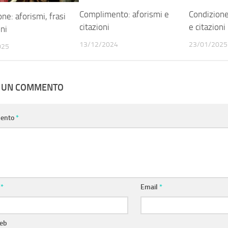
Complimento: aforismi e
Condizione:
ne: aforismi, frasi
citazioni
e citazioni
oni
13/12/2024
23/01/2025
025
A UN COMMENTO
ento
*
e
*
Email
*
web