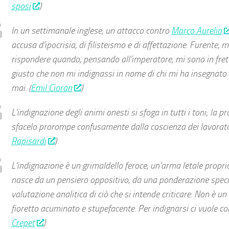
sposi
)
In un settimanale inglese, un attacco contro
Marco Aurelio
accusa d’ipocrisia, di filisteismo e di affettazione. Furente, 
rispondere quando, pensando all’imperatore, mi sono in frett
giusto che non mi indignassi in nome di chi mi ha insegnato
mai. (
Emil Cioran
)
L’indignazione degli animi onesti si sfoga in tutti i toni; la p
sfacelo prorompe confusamente dalla coscienza dei lavorator
Rapisardi
)
L’indignazione è un grimaldello feroce, un’arma letale propr
nasce da un pensiero oppositivo, da una ponderazione speci
valutazione analitica di ciò che si intende criticare. Non è 
fioretto acuminato e stupefacente. Per indignarsi ci vuole cor
Crepet
)