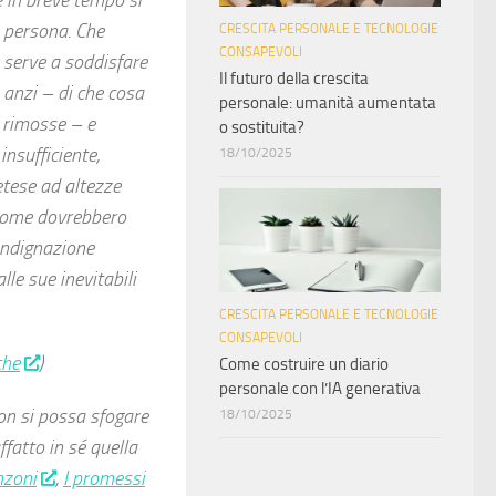
e in breve tempo si
o persona. Che
CRESCITA PERSONALE E TECNOLOGIE
CONSAPEVOLI
a serve a soddisfare
Il futuro della crescita
 anzi – di che cosa
personale: umanità aumentata
o rimosse – e
o sostituita?
nsufficiente,
18/10/2025
etese ad altezze
 come dovrebbero
’indignazione
le sue inevitabili
CRESCITA PERSONALE E TECNOLOGIE
CONSAPEVOLI
che
)
Come costruire un diario
personale con l’IA generativa
n si possa sfogare
18/10/2025
fatto in sé quella
nzoni
,
I promessi