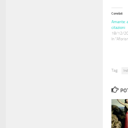
Correlati
Amante: af
citazioni
18/12/2
In "Aforism
Tag:
Ind
PO