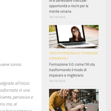
IA e benessere mentale:
opportunità e rischi per la
mente umana
18/10/2025
CRESCITA PERSONALE E TECNOLOGIE
CONSAPEVOLI
 viene sonno.
Formazione 5.0: come l’IA sta
trasformando il modo di
imparare e migliorarsi
18/10/2025
algrado all’inizio
 trasformata in una
iciente, pervasivo e
rsi ma, al