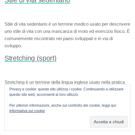
Stile di vita sedentario
Stile di vita sedentario
è un termine medico usato per descrivere
uno stile di vita con una mancanza di moto ed esercizio fisico. È
comunemente riscontrato nei paesi sviluppati e in via di
sviluppo.
Stretching (sport)
Stretching
è un termine della lingua inglese usato nella pratica
sportiva per indicare un insieme di esercizi finalizzati al
Privacy e cookie: questo sito utilizza i cookie. Continuando a utilizzare
questo sito web, acconsenti al loro utilizzo.
miglioramento della flessibilità muscolare, sia come
complemento ad altri sport sia come attività fisica autonoma.
Per ulteriori informazioni, anche sul controllo dei cookie, leggi qui:
Informativa sui cookie
Supercompensazione