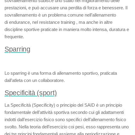
sovrallenamento subisce uno stallo nel miglioramento delle
prestazioni, e può accusare una perdita di forza e benessere. Il
sovrallenamento è un problema comune nell’allenamento
di
endurance
, nel
resistance training
, ma anche in altre
discipline sportive praticate in maniera molto intensa, duratura e
frequente.
Sparring
Lo
sparring
è una forma di allenamento sportivo, praticata
dall’atleta con un collaboratore.
Specificità (sport)
La
Specificità
(
Specificity
) o
principio del SAID
è un principio
fondamentale dell’attività sportiva secondo cui gli adattamenti
indotti dall’esercizio fisico sono specifici dell’allenamento fisico
svolto. Nella teoria dell’esercizio coi pesi, esso rappresenta uno
dei tre principi fondamentali assieme alla
periodizzazione
e