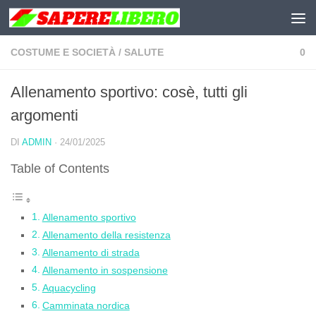
Salta al contenuto
COSTUME E SOCIETÀ
/
SALUTE
0
Allenamento sportivo: cosè, tutti gli
argomenti
DI
ADMIN
·
24/01/2025
Table of Contents
Allenamento sportivo
Allenamento della resistenza
Allenamento di strada
Allenamento in sospensione
Aquacycling
Camminata nordica