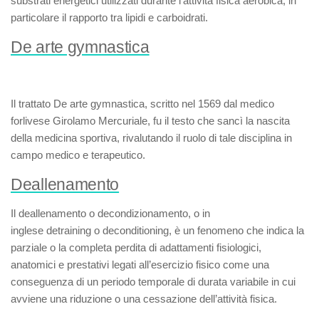
substrati energetici utilizzati durante l’attività fisica aerobica, in
particolare il rapporto tra lipidi e carboidrati.
De arte gymnastica
Il trattato
De arte gymnastica
, scritto nel 1569 dal medico
forlivese Girolamo Mercuriale, fu il testo che sancì la nascita
della medicina sportiva, rivalutando il ruolo di tale disciplina in
campo medico e terapeutico.
Deallenamento
Il
deallenamento
o
decondizionamento
, o in
inglese
detraining
o
deconditioning
, è un fenomeno che indica la
parziale o la completa perdita di adattamenti fisiologici,
anatomici e prestativi legati all’esercizio fisico come una
conseguenza di un periodo temporale di durata variabile in cui
avviene una riduzione o una cessazione dell’attività fisica.