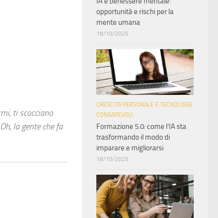
IA e benessere mentale:
opportunità e rischi per la
mente umana
18/10/2025
CRESCITA PERSONALE E TECNOLOGIE
mi, ti scocciano
CONSAPEVOLI
h, la gente che fa
Formazione 5.0: come l’IA sta
trasformando il modo di
imparare e migliorarsi
18/10/2025