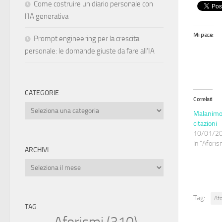
Come costruire un diario personale con
l’IA generativa
Mi piace:
Prompt engineering per la crescita
personale: le domande giuste da fare all’IA
CATEGORIE
Correlati
Categorie
Malanimo:
citazioni
10/01/2
In "Aforism
ARCHIVI
Archivi
Tag:
Af
TAG
Aforismi
(310)