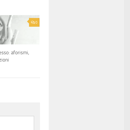
0
sso: aforismi,
zioni