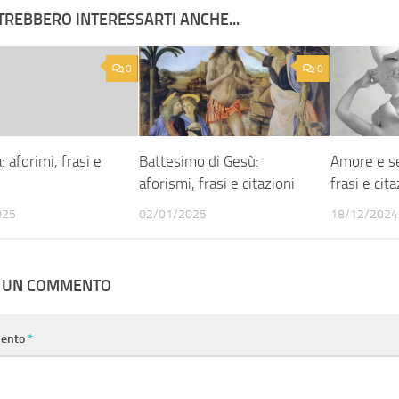
TREBBERO INTERESSARTI ANCHE...
0
0
: aforimi, frasi e
Battesimo di Gesù:
Amore e se
i
aforismi, frasi e citazioni
frasi e cita
025
02/01/2025
18/12/2024
A UN COMMENTO
ento
*