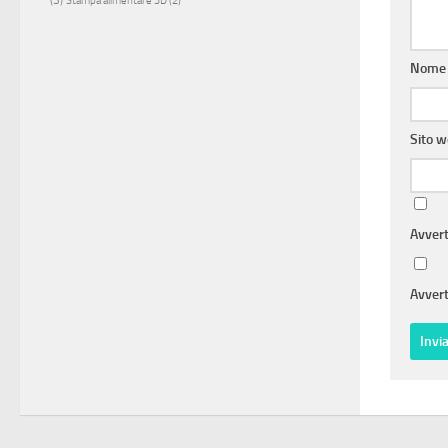
Stampa alimentare 3D
(2)
Nom
Sito 
Avvert
Avvert