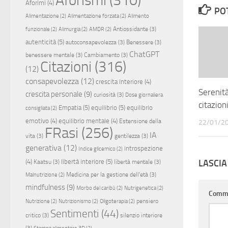
Aforimi
(4)
PO
Alimentazione
(2)
Alimentazione forzata
(2)
Alimento
Antiossidante
(3)
funzionale
(2)
Alimurgia
(2)
AMDR
(2)
autenticità
(5)
autoconsapevolezza
(3)
Benessere
(3)
ChatGPT
benessere mentale
(3)
Cambiamento
(3)
Citazioni
(316)
(12)
consapevolezza
(12)
crescita interiore
(4)
Serenità
crescita personale
(9)
curiosità
(3)
Dose giornaliera
citazion
Empatia
(5)
equilibrio
(5)
equilibrio
consigliata
(2)
emotivo
(4)
equilibrio mentale
(4)
Estensione della
22/01/2
FRasi
(256)
IA
vita
(3)
gentilezza
(3)
generativa
(12)
introspezione
Indice glicemico
(2)
LASCI
(4)
libertà interiore
(5)
Kaatsu
(3)
libertà mentale
(3)
Medicina per la gestione dell'età
(3)
Malnutrizione
(2)
mindfulness
(9)
Morbo del caribù
(2)
Nutrigenetica
(2)
Comm
pensiero
Nutrizione
(2)
Nutrizionismo
(2)
Oligoterapia
(2)
Sentimenti
(44)
critico
(3)
silenzio interiore
(3)