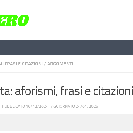
I FRASI E CITAZIONI
/
ARGOMENTI
ta: aforismi, frasi e citazion
· PUBBLICATO
16/12/2024
· AGGIORNATO
24/01/2025