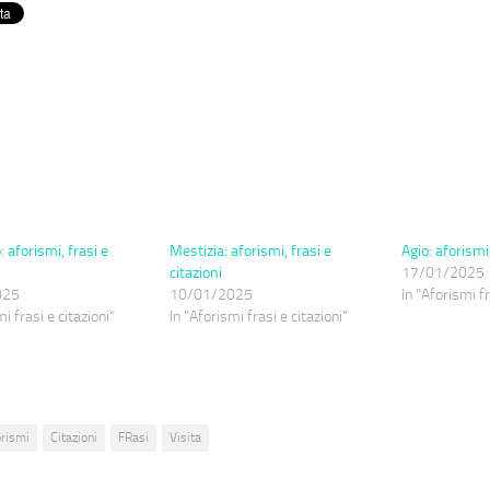
 aforismi, frasi e
Mestizia: aforismi, frasi e
Agio: aforismi,
citazioni
17/01/2025
025
10/01/2025
In "Aforismi fr
i frasi e citazioni"
In "Aforismi frasi e citazioni"
orismi
Citazioni
FRasi
Visita