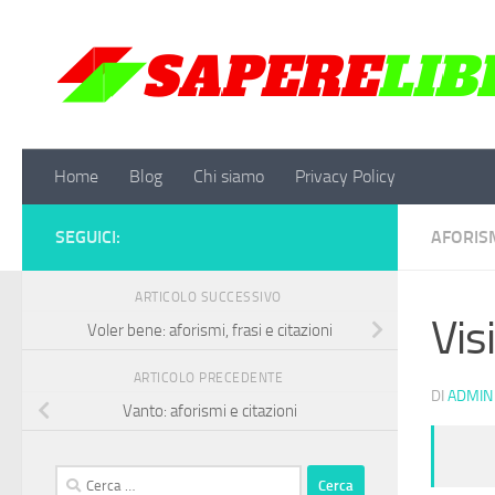
Salta al contenuto
Home
Blog
Chi siamo
Privacy Policy
SEGUICI:
AFORISM
ARTICOLO SUCCESSIVO
Visi
Voler bene: aforismi, frasi e citazioni
ARTICOLO PRECEDENTE
DI
ADMIN
Vanto: aforismi e citazioni
Ricerca