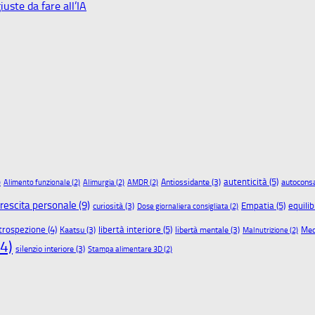
uste da fare all’IA
autenticità
(5)
Antiossidante
(3)
autocons
)
Alimento funzionale
(2)
Alimurgia
(2)
AMDR
(2)
rescita personale
(9)
Empatia
(5)
equilib
curiosità
(3)
Dose giornaliera consigliata
(2)
libertà interiore
(5)
trospezione
(4)
Kaatsu
(3)
libertà mentale
(3)
Medi
Malnutrizione
(2)
4)
silenzio interiore
(3)
Stampa alimentare 3D
(2)