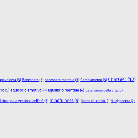
ChatGPT
(12)
apevolezza
(3)
Benessere
(3)
benessere mentale
(3)
Cambiamento
(3)
rio
(5)
equilibrio emotivo
(4)
equilibrio mentale
(4)
Estensione della vita
(3)
mindfulness
(9)
cina per la gestione dell'età
(3)
Morbo del caribù
(2)
Nutrigenetica
(2)