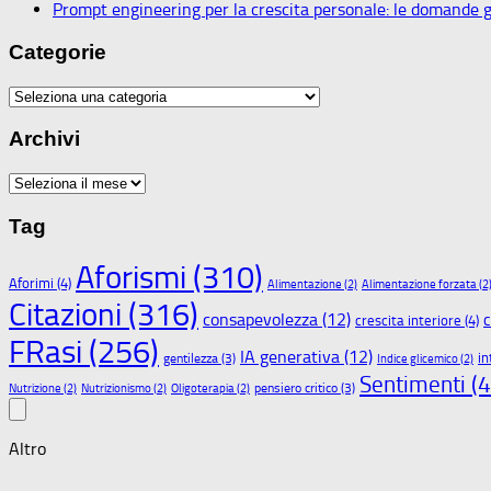
Prompt engineering per la crescita personale: le domande gi
Categorie
Categorie
Archivi
Archivi
Tag
Aforismi
(310)
Aforimi
(4)
Alimentazione
(2)
Alimentazione forzata
(2
Citazioni
(316)
consapevolezza
(12)
c
crescita interiore
(4)
FRasi
(256)
IA generativa
(12)
in
gentilezza
(3)
Indice glicemico
(2)
Sentimenti
(4
pensiero critico
(3)
Nutrizione
(2)
Nutrizionismo
(2)
Oligoterapia
(2)
Altro