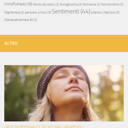
mindfulness
(9)
Morbo del caribù
(2)
Nutrigenetica
(2)
Nutrizione
(2)
Nutrizionismo
(2)
Sentimenti
(44)
pensiero critico
(3)
silenzio interiore
(3)
Oligoterapia
(2)
Stampa alimentare 3D
(2)
ALTRO
CRESCITA PERSONALE E TECNOLOGIE CONSAPEVOLI