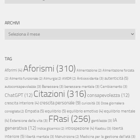
ARCHIVI
Archivi
TAG
Aforismi
(310)
Aforimi
(4)
Alimentazione
(2)
Alimentazione forzata
autenticità
(5)
Antiossidante
(3)
(2)
Alimento funzionale
(2)
Alimurgia
(2)
AMDR
(2)
autoconsapevolezza
(3)
Benessere
(3)
benessere mentale
(3)
Cambiamento
(3)
Citazioni
(316)
ChatGPT
(12)
consapevolezza
(12)
crescita personale
(9)
crescita interiore
(4)
curiosità
(3)
Dose giornaliera
Empatia
(5)
equilibrio
(5)
equilibrio emotivo
(4)
equilibrio mentale
consigliata
(2)
FRasi
(256)
IA
(4)
Estensione della vita
(3)
gentilezza
(3)
generativa
(12)
introspezione
(4)
libertà
Kaatsu
(3)
Indice glicemico
(2)
interiore
(5)
libertà mentale
(3)
Medicina per la gestione dell'età
(3)
Malnutrizione
(2)