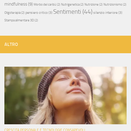
mindfulness
(9)
Morbo del caribù
(2)
Nutrigenetica
(2)
Nutrizione
(2)
Nutrizionismo
(2)
Sentimenti
(44)
pensiero critico
(3)
silenzio interiore
(3)
Oligoterapia
(2)
Stampa alimentare 3D
(2)
ALTRO
CRESCITA PERSONALE E TECNOLOGIE CONSAPEVOLI