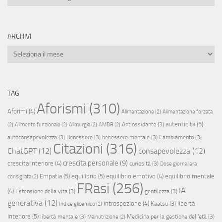
ARCHIVI
Archivi
TAG
Aforismi
(310)
Aforimi
(4)
Alimentazione
(2)
Alimentazione forzata
autenticità
(5)
Antiossidante
(3)
(2)
Alimento funzionale
(2)
Alimurgia
(2)
AMDR
(2)
autoconsapevolezza
(3)
Benessere
(3)
benessere mentale
(3)
Cambiamento
(3)
Citazioni
(316)
ChatGPT
(12)
consapevolezza
(12)
crescita personale
(9)
crescita interiore
(4)
curiosità
(3)
Dose giornaliera
Empatia
(5)
equilibrio
(5)
equilibrio emotivo
(4)
equilibrio mentale
consigliata
(2)
FRasi
(256)
IA
(4)
Estensione della vita
(3)
gentilezza
(3)
generativa
(12)
introspezione
(4)
libertà
Kaatsu
(3)
Indice glicemico
(2)
interiore
(5)
libertà mentale
(3)
Medicina per la gestione dell'età
(3)
Malnutrizione
(2)