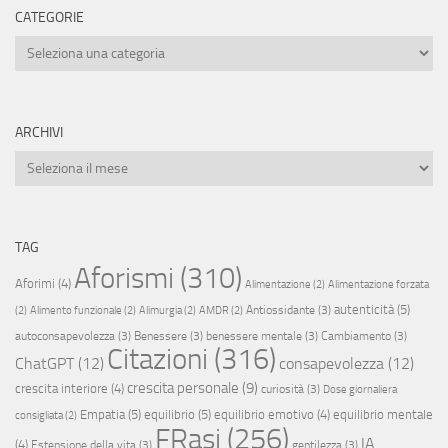
CATEGORIE
Categorie
ARCHIVI
Archivi
TAG
Aforismi
(310)
Aforimi
(4)
Alimentazione
(2)
Alimentazione forzata
autenticità
(5)
Antiossidante
(3)
(2)
Alimento funzionale
(2)
Alimurgia
(2)
AMDR
(2)
autoconsapevolezza
(3)
Benessere
(3)
benessere mentale
(3)
Cambiamento
(3)
Citazioni
(316)
ChatGPT
(12)
consapevolezza
(12)
crescita personale
(9)
crescita interiore
(4)
curiosità
(3)
Dose giornaliera
Empatia
(5)
equilibrio
(5)
equilibrio emotivo
(4)
equilibrio mentale
consigliata
(2)
FRasi
(256)
IA
(4)
Estensione della vita
(3)
gentilezza
(3)