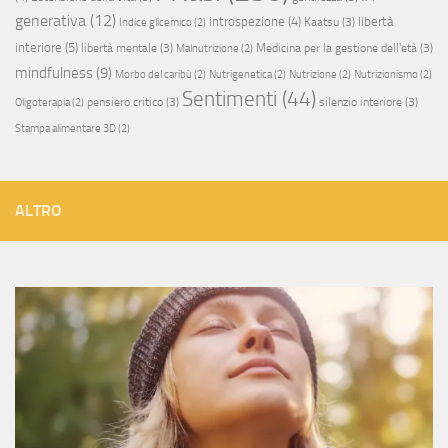
generativa
(12)
introspezione
(4)
libertà
Kaatsu
(3)
Indice glicemico
(2)
interiore
(5)
libertà mentale
(3)
Medicina per la gestione dell'età
(3)
Malnutrizione
(2)
mindfulness
(9)
Morbo del caribù
(2)
Nutrigenetica
(2)
Nutrizione
(2)
Nutrizionismo
(2)
Sentimenti
(44)
pensiero critico
(3)
silenzio interiore
(3)
Oligoterapia
(2)
Stampa alimentare 3D
(2)
ALTRO