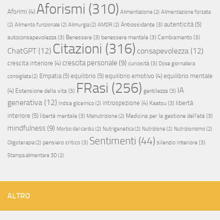
Aforismi
(310)
Aforimi
(4)
Alimentazione
(2)
Alimentazione forzata
autenticità
(5)
Antiossidante
(3)
(2)
Alimento funzionale
(2)
Alimurgia
(2)
AMDR
(2)
autoconsapevolezza
(3)
Benessere
(3)
benessere mentale
(3)
Cambiamento
(3)
Citazioni
(316)
ChatGPT
(12)
consapevolezza
(12)
crescita personale
(9)
crescita interiore
(4)
curiosità
(3)
Dose giornaliera
Empatia
(5)
equilibrio
(5)
equilibrio emotivo
(4)
equilibrio mentale
consigliata
(2)
FRasi
(256)
IA
(4)
Estensione della vita
(3)
gentilezza
(3)
generativa
(12)
introspezione
(4)
libertà
Kaatsu
(3)
Indice glicemico
(2)
interiore
(5)
libertà mentale
(3)
Medicina per la gestione dell'età
(3)
Malnutrizione
(2)
mindfulness
(9)
Morbo del caribù
(2)
Nutrigenetica
(2)
Nutrizione
(2)
Nutrizionismo
(2)
Sentimenti
(44)
pensiero critico
(3)
silenzio interiore
(3)
Oligoterapia
(2)
Stampa alimentare 3D
(2)
ALTRO