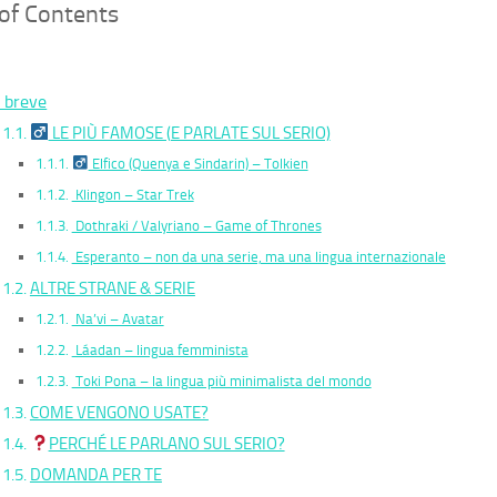
 of Contents
n breve
LE PIÙ FAMOSE (E PARLATE SUL SERIO)
Elfico (Quenya e Sindarin) – Tolkien
Klingon – Star Trek
Dothraki / Valyriano – Game of Thrones
Esperanto – non da una serie, ma una lingua internazionale
ALTRE STRANE & SERIE
Na’vi – Avatar
Láadan – lingua femminista
Toki Pona – la lingua più minimalista del mondo
COME VENGONO USATE?
PERCHÉ LE PARLANO SUL SERIO?
DOMANDA PER TE