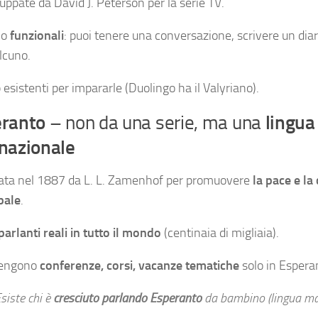
luppate da David J. Peterson per la serie TV.
no
funzionali
: puoi tenere una conversazione, scrivere un diar
lcuno.
 esistenti per impararle (Duolingo ha il Valyriano).
ranto
– non da una serie, ma una
lingua
rnazionale
ata nel 1887 da L. L. Zamenhof per promuovere
la pace e l
bale
.
parlanti reali in tutto il mondo
(centinaia di migliaia).
tengono
conferenze, corsi, vacanze tematiche
solo in Espera
siste chi è
cresciuto parlando Esperanto
da bambino (lingua mad