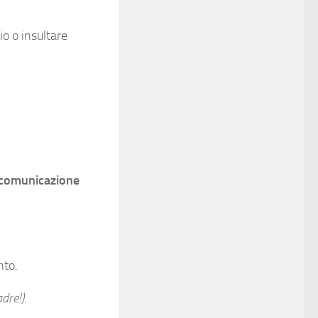
io o insultare
a comunicazione
nto.
re!).