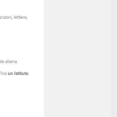
nzoni, lettere,
le aliena.
rfino
un Istituto