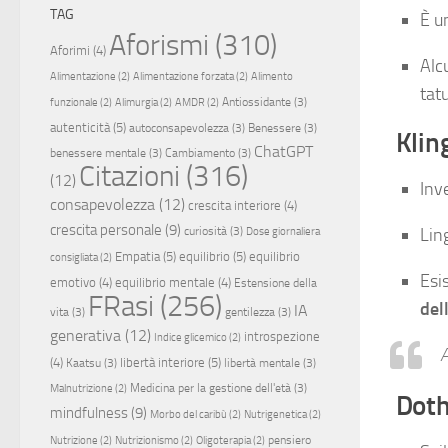
TAG
È u
Aforismi
(310)
Aforimi
(4)
Alc
Alimentazione
(2)
Alimentazione forzata
(2)
Alimento
tat
Antiossidante
(3)
funzionale
(2)
Alimurgia
(2)
AMDR
(2)
autenticità
(5)
autoconsapevolezza
(3)
Benessere
(3)
Klin
ChatGPT
benessere mentale
(3)
Cambiamento
(3)
Citazioni
(316)
(12)
Inv
consapevolezza
(12)
crescita interiore
(4)
crescita personale
(9)
Lin
curiosità
(3)
Dose giornaliera
Empatia
(5)
equilibrio
(5)
equilibrio
consigliata
(2)
Esi
emotivo
(4)
equilibrio mentale
(4)
Estensione della
FRasi
(256)
del
IA
vita
(3)
gentilezza
(3)
generativa
(12)
introspezione
Indice glicemico
(2)
A
(4)
libertà interiore
(5)
Kaatsu
(3)
libertà mentale
(3)
Medicina per la gestione dell'età
(3)
Malnutrizione
(2)
Doth
mindfulness
(9)
Morbo del caribù
(2)
Nutrigenetica
(2)
pensiero
Nutrizione
(2)
Nutrizionismo
(2)
Oligoterapia
(2)