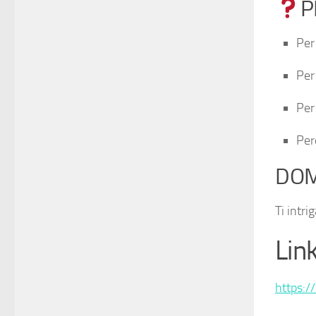
P
Pe
Pe
Pe
Pe
DOM
Ti intri
Link
https://