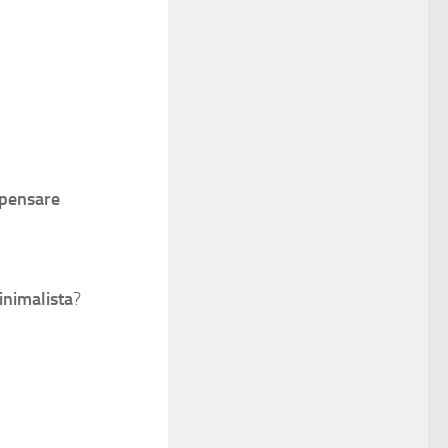
 pensare
inimalista
?