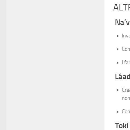
ALT
Na’v
Inv
Com
I f
Láa
Cre
non
Con
Toki