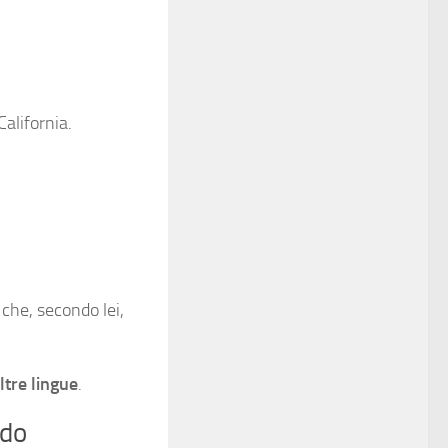
California.
che, secondo lei,
ltre lingue
.
ndo