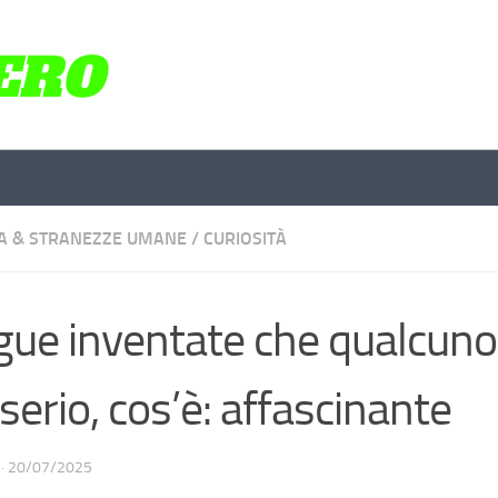
A & STRANEZZE UMANE
/
CURIOSITÀ
gue inventate che qualcuno
 serio, cos’è: affascinante
·
20/07/2025