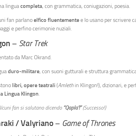
na lingua
completa
, con grammatica, coniugazioni, poesia.
uni fan parlano
elfico fluentemente
e lo usano per scrivere ca
uaggi e perfino cerimonie nuziali.
gon
–
Star Trek
entato da Marc Okrand.
gua
duro-militare
, con suoni gutturali e struttura grammatica
stono
libri, opere teatrali
(
Amleth
in Klingon!), dizionari, e pe
la Lingua Klingon
.
lcuni fan si salutano dicendo
“Qapla’!”
(Successo!)
raki / Valyriano
–
Game of Thrones