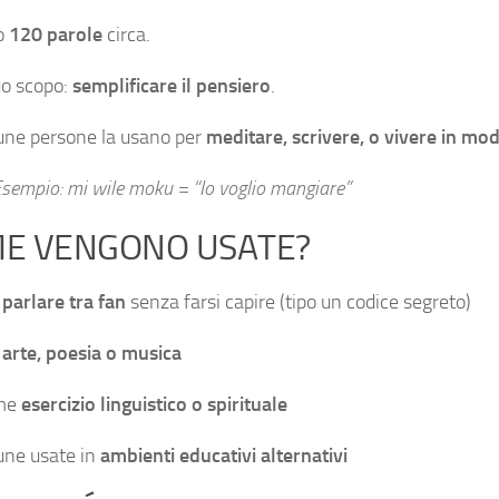
o
120 parole
circa.
suo scopo:
semplificare il pensiero
.
une persone la usano per
meditare, scrivere, o vivere in mo
Esempio:
mi wile moku
= “Io voglio mangiare”
E VENGONO USATE?
r
parlare tra fan
senza farsi capire (tipo un codice segreto)
r
arte, poesia o musica
me
esercizio linguistico o spirituale
une usate in
ambienti educativi alternativi