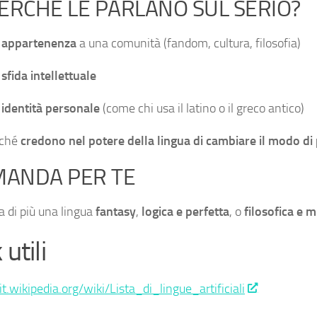
ERCHÉ LE PARLANO SUL SERIO?
r
appartenenza
a una comunità (fandom, cultura, filosofia)
r
sfida intellettuale
r
identità personale
(come chi usa il latino o il greco antico)
rché
credono nel potere della lingua di cambiare il modo di
ANDA PER TE
ga di più una lingua
fantasy
,
logica e perfetta
, o
filosofica e m
 utili
it.wikipedia.org/wiki/Lista_di_lingue_artificiali