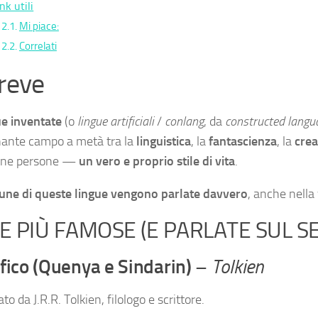
nk utili
Mi piace:
Correlati
breve
ue inventate
(o
lingue artificiali
/
conlang
, da
constructed langu
nante campo a metà tra la
linguistica
, la
fantascienza
, la
crea
cune persone —
un vero e proprio stile di vita
.
une di queste lingue vengono parlate davvero
, anche nella v
E PIÙ FAMOSE (E PARLATE SUL SE
lfico (Quenya e Sindarin)
–
Tolkien
to da J.R.R. Tolkien, filologo e scrittore.