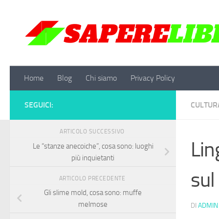
Salta al contenuto
Home
Blog
Chi siamo
Privacy Policy
SEGUICI:
CULTUR
ARTICOLO SUCCESSIVO
Lin
Le “stanze anecoiche”, cosa sono: luoghi
più inquietanti
sul
ARTICOLO PRECEDENTE
Gli slime mold, cosa sono: muffe
melmose
DI
ADMIN