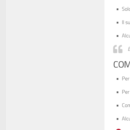
Sol
Il 
Alc
COM
Pe
Pe
Co
Alc