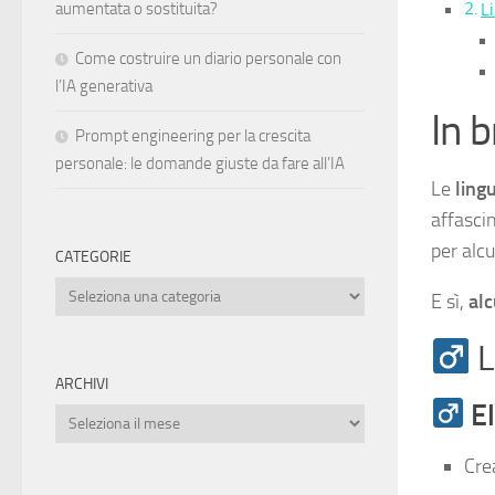
Li
aumentata o sostituita?
Come costruire un diario personale con
l’IA generativa
In 
Prompt engineering per la crescita
personale: le domande giuste da fare all’IA
Le
ling
affasci
per al
CATEGORIE
Categorie
E sì,
alc
L
ARCHIVI
E
Archivi
Crea