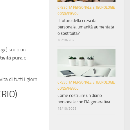
CRESCITA PERSONALE E TECNOLOGIE
CONSAPEVOLI
Il futuro della crescita
personale: umanità aumentata
o sostituita?
18/10/2025
age
) sono un
tività pura
e —
ita di tutti i giorni.
CRESCITA PERSONALE E TECNOLOGIE
CONSAPEVOLI
RIO)
Come costruire un diario
personale con l’IA generativa
18/10/2025