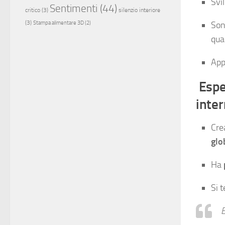
Svi
Sentimenti
(44)
critico
(3)
silenzio interiore
(3)
So
Stampa alimentare 3D
(2)
qua
App
Espe
inte
Cre
glo
Ha
Si 
E