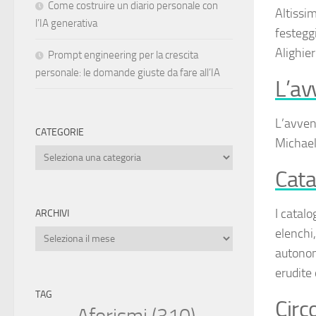
Come costruire un diario personale con
Altissi
l’IA generativa
festegg
Alighier
Prompt engineering per la crescita
personale: le domande giuste da fare all’IA
L’av
L’avven
CATEGORIE
Michael
Categorie
Cata
I
catalo
ARCHIVI
elenchi,
Archivi
autonom
erudite 
TAG
Circ
Aforismi
(310)