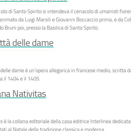
colo di Santo Spirito
si intendeva il cenacolo di umanisti fioren
 animato da Luigi Marsili e Giovanni Boccaccio prima, e da Col
 Bruni poi, presso la Basilica di Santo Spirito.
ittà delle dame
à delle dame
è un’opera allegorica in francese medio, scritta d
a il 1404 e il 1405.
ana Nativitas
as
è la collana editoriale della casa editrice Interlinea dedicata 
ati al Natale della tradizione classica e moderna.