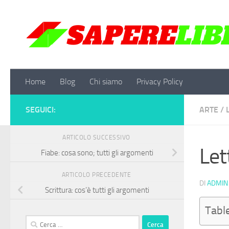
Salta al contenuto
Home
Blog
Chi siamo
Privacy Policy
SEGUICI:
ARTE
/
ARTICOLO SUCCESSIVO
Let
Fiabe: cosa sono; tutti gli argomenti
ARTICOLO PRECEDENTE
DI
ADMIN
Scrittura: cos’è tutti gli argomenti
Tabl
Ricerca