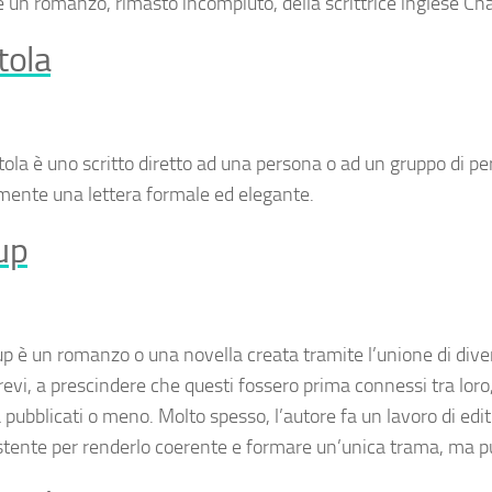
 un romanzo, rimasto incompiuto, della scrittrice inglese Cha
tola
tola
è uno scritto diretto ad una persona o ad un gruppo di pe
ente una lettera formale ed elegante.
up
up
è un romanzo o una novella creata tramite l’unione di diver
revi, a prescindere che questi fossero prima connessi tra loro
à pubblicati o meno. Molto spesso, l’autore fa un lavoro di edi
stente per renderlo coerente e formare un’unica trama, ma 