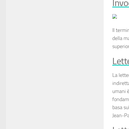
Invo
Il term
della m
superio
Lett
La
lette
indirett
umani è
fondamen
basa sul
Jean-Pa