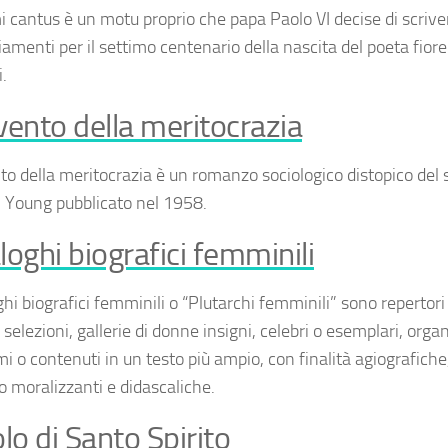
mi cantus
è un
motu proprio
che papa Paolo VI decise di scrive
iamenti per il settimo centenario della nascita del poeta fior
i.
vento della meritocrazia
to della meritocrazia
è un romanzo sociologico distopico del 
 Young pubblicato nel 1958.
loghi biografici femminili
ghi biografici femminili
o
“Plutarchi femminili”
sono repertor
 selezioni, gallerie di donne insigni, celebri o esemplari, orga
i o contenuti in un testo più ampio, con finalità agiografich
o moralizzanti e didascaliche.
olo di Santo Spirito