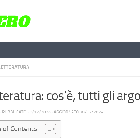
LETTERATURA
teratura: cos’è, tutti gli ar
· PUBBLICATO
30/12/2024
· AGGIORNATO
30/12/2024
e of Contents