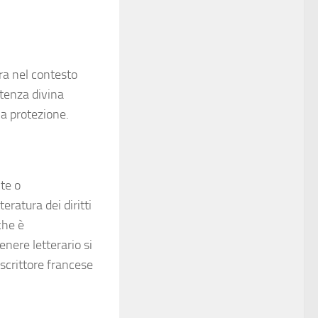
lora nel contesto
otenza divina
na protezione.
te o
eratura dei diritti
che è
enere letterario si
 scrittore francese