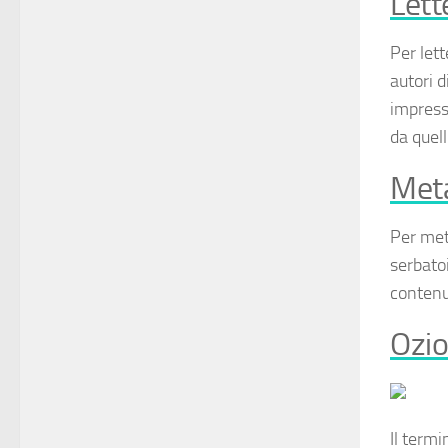
Lett
Per
let
autori d
impressi
da quell
Meta
Per
met
serbato
contenut
Ozio
Il term