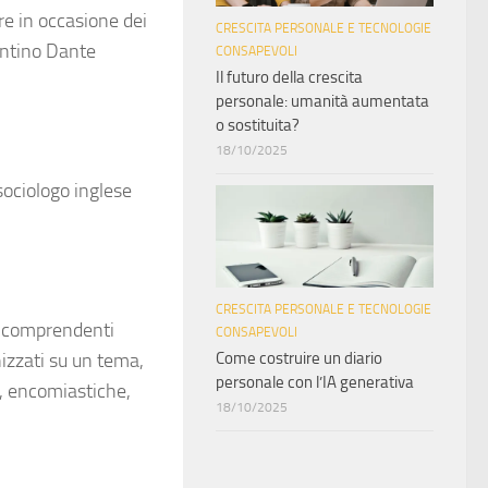
re in occasione dei
CRESCITA PERSONALE E TECNOLOGIE
entino Dante
CONSAPEVOLI
Il futuro della crescita
personale: umanità aumentata
o sostituita?
18/10/2025
sociologo inglese
CRESCITA PERSONALE E TECNOLOGIE
i comprendenti
CONSAPEVOLI
Come costruire un diario
nizzati su un tema,
personale con l’IA generativa
e, encomiastiche,
18/10/2025