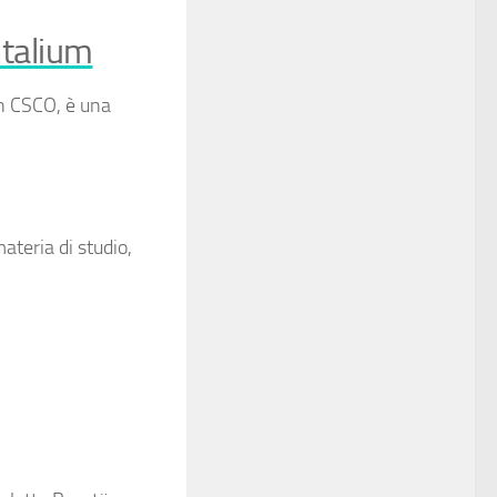
ntalium
in
CSCO
, è una
teria di studio,