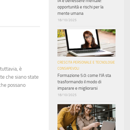
IA e benessere mentale:
opportunità e rischi per la
mente umana
18/10/2025
CRESCITA PERSONALE E TECNOLOGIE
tuttavia, è
CONSAPEVOLI
Formazione 5.0: come l’IA sta
tte che siano state
trasformando il modo di
 che possano
imparare e migliorarsi
18/10/2025