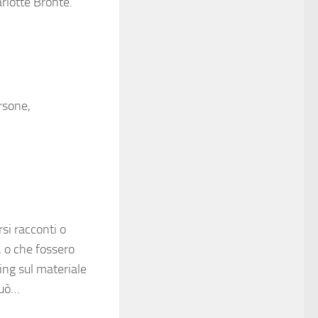
rlotte Brontë.
rsone,
si racconti o
, o che fossero
ting sul materiale
può…