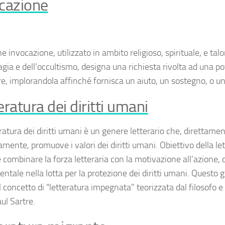
cazione
ine
invocazione
, utilizzato in ambito religioso, spirituale, e ta
agia e dell’occultismo, designa una richiesta rivolta ad una p
re, implorandola affinché fornisca un aiuto, un sostegno, o u
eratura dei diritti umani
ratura dei diritti umani
è un genere letterario che, direttamen
amente, promuove i valori dei diritti umani. Obiettivo della lett
 combinare la forza letteraria con la motivazione all’azione, 
tale nella lotta per la protezione dei diritti umani. Questo g
 concetto di “letteratura impegnata” teorizzata dal filosofo e
ul Sartre.