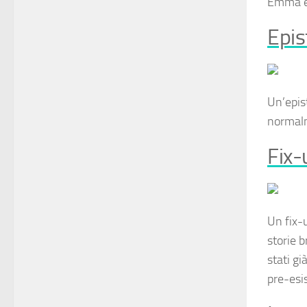
Emma
è
Epis
Un’
epis
normalm
Fix-
Un
fix-
storie b
stati gi
pre-esi