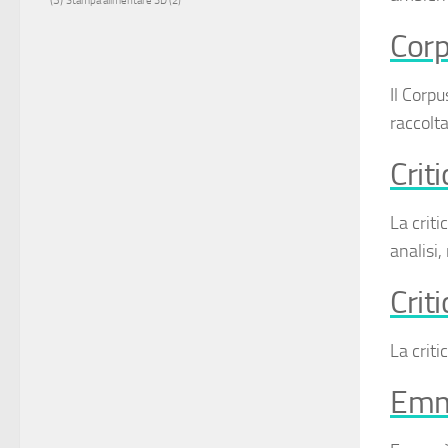
Stampa alimentare 3D
(2)
Corp
Il
Corpu
raccolta
Crit
La
criti
analisi,
Crit
La
criti
Emma