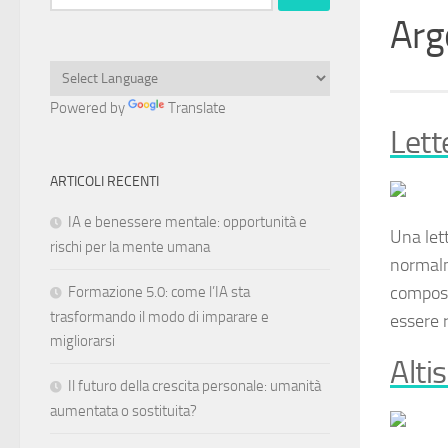
per:
Arg
Powered by
Translate
Lett
ARTICOLI RECENTI
IA e benessere mentale: opportunità e
Una
let
rischi per la mente umana
normalme
compost
Formazione 5.0: come l’IA sta
trasformando il modo di imparare e
essere r
migliorarsi
Alti
Il futuro della crescita personale: umanità
aumentata o sostituita?