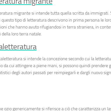
eratura migrante
teratura migrante
si intende tutta quella scritta da immigrati. 
i questo tipo di letteratura descrivono in prima persona le lor
oni che hanno avuto rifugiandosi in terra straniera, in contes
i della loro terra natale.
letteratura
aletteratura
si intende la concezione secondo cui la letterat
io da cui attingere a piene mani, si possono quindi prendere g
istici degli autori passati per reimpiegarli e dargli nuovo sign
ine
ozio
genericamente si riferisce a ciò che caratterizza un la