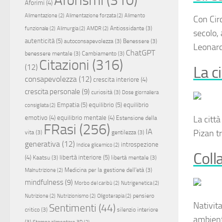
Aforimi
(4)
Alimentazione
(2)
Alimentazione forzata
(2)
Alimento
Con
Cir
Antiossidante
(3)
funzionale
(2)
Alimurgia
(2)
AMDR
(2)
secolo,
autenticità
(5)
autoconsapevolezza
(3)
Benessere
(3)
Leonardo
ChatGPT
benessere mentale
(3)
Cambiamento
(3)
Citazioni
(316)
(12)
La c
consapevolezza
(12)
crescita interiore
(4)
crescita personale
(9)
curiosità
(3)
Dose giornaliera
Empatia
(5)
equilibrio
(5)
equilibrio
consigliata
(2)
emotivo
(4)
equilibrio mentale
(4)
La citt
Estensione della
FRasi
(256)
IA
Pizan tr
vita
(3)
gentilezza
(3)
generativa
(12)
introspezione
Indice glicemico
(2)
Coll
(4)
libertà interiore
(5)
Kaatsu
(3)
libertà mentale
(3)
Medicina per la gestione dell'età
(3)
Malnutrizione
(2)
mindfulness
(9)
Morbo del caribù
(2)
Nutrigenetica
(2)
pensiero
Nutrizione
(2)
Nutrizionismo
(2)
Oligoterapia
(2)
Nativit
Sentimenti
(44)
critico
(3)
silenzio interiore
ambient
(3)