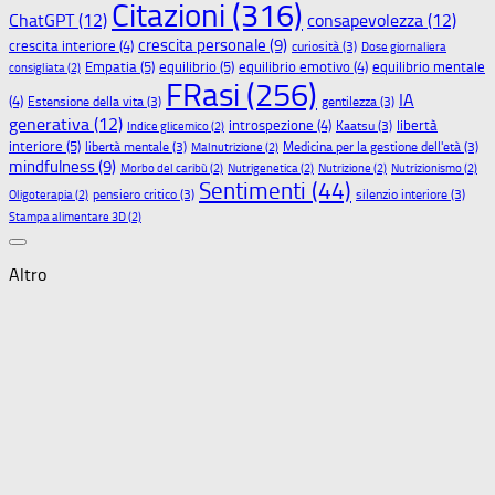
Citazioni
(316)
ChatGPT
(12)
consapevolezza
(12)
crescita personale
(9)
crescita interiore
(4)
curiosità
(3)
Dose giornaliera
Empatia
(5)
equilibrio
(5)
equilibrio emotivo
(4)
equilibrio mentale
consigliata
(2)
FRasi
(256)
IA
(4)
Estensione della vita
(3)
gentilezza
(3)
generativa
(12)
libertà
introspezione
(4)
Kaatsu
(3)
Indice glicemico
(2)
interiore
(5)
libertà mentale
(3)
Medicina per la gestione dell'età
(3)
Malnutrizione
(2)
mindfulness
(9)
Morbo del caribù
(2)
Nutrigenetica
(2)
Nutrizione
(2)
Nutrizionismo
(2)
Sentimenti
(44)
pensiero critico
(3)
silenzio interiore
(3)
Oligoterapia
(2)
Stampa alimentare 3D
(2)
Altro