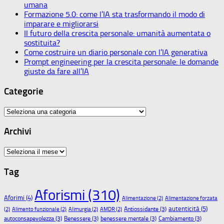
umana
Formazione 5.0: come l’IA sta trasformando il modo di
imparare e migliorarsi
Il futuro della crescita personale: umanità aumentata o
sostituita?
Come costruire un diario personale con l’IA generativa
Prompt engineering per la crescita personale: le domande
giuste da fare all’IA
Categorie
Categorie
Archivi
Archivi
Tag
Aforismi
(310)
Aforimi
(4)
Alimentazione
(2)
Alimentazione forzata
autenticità
(5)
Antiossidante
(3)
(2)
Alimento funzionale
(2)
Alimurgia
(2)
AMDR
(2)
autoconsapevolezza
(3)
Benessere
(3)
benessere mentale
(3)
Cambiamento
(3)