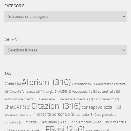
CATEGORIE
Categorie
ARCHIVI
Archivi
TAG
Aforismi
(310)
Aforimi
(4)
Alimentazione
(2)
Alimentazione forzata
autenticità
(5)
Antiossidante
(3)
(2)
Alimento funzionale
(2)
Alimurgia
(2)
AMDR
(2)
autoconsapevolezza
(3)
Benessere
(3)
benessere mentale
(3)
Cambiamento
(3)
Citazioni
(316)
ChatGPT
(12)
consapevolezza
(12)
crescita personale
(9)
crescita interiore
(4)
curiosità
(3)
Dose giornaliera
Empatia
(5)
equilibrio
(5)
equilibrio emotivo
(4)
equilibrio mentale
consigliata
(2)
FRasi
(256)
IA
(4)