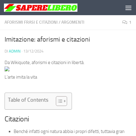
Salta al contenuto
AFORISMI FRASI E CITAZIONI
/
ARGOMENTI
1
Imitazione: aforismi e citazioni
DI
ADMIN
·
13/12/2024
Da Wikiquote, aforismi e citazioni in libertà.
L’arte imita la vita
Table of Contents
Citazioni
Benché infatti ogni natura abbia i propri difetti, tuttavia gran