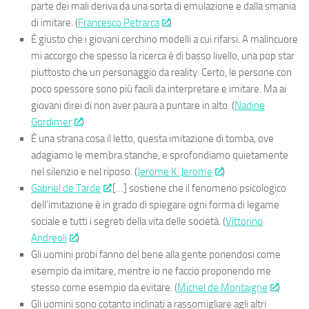
parte dei mali deriva da una sorta di emulazione e dalla smania
di imitare. (
Francesco Petrarca
)
È giusto che i giovani cerchino modelli a cui rifarsi. A malincuore
mi accorgo che spesso la ricerca è di basso livello, una pop star
piuttosto che un personaggio da reality. Certo, le persone con
poco spessore sono più facili da interpretare e imitare. Ma ai
giovani direi di non aver paura a puntare in alto. (
Nadine
Gordimer
)
È una strana cosa il letto, questa imitazione di tomba, ove
adagiamo le membra stanche, e sprofondiamo quietamente
nel silenzio e nel riposo. (
Jerome K. Jerome
)
Gabriel
de
Tarde
[…] sostiene che il fenomeno psicologico
dell’imitazione è in grado di spiegare ogni forma di legame
sociale e tutti i segreti della vita delle società. (
Vittorino
Andreoli
)
Gli uomini probi fanno del bene alla gente ponendosi come
esempio da imitare, mentre io ne faccio proponendo me
stesso come esempio da evitare. (
Michel de Montaigne
)
Gli uomini sono cotanto inclinati a rassomigliare agli altri