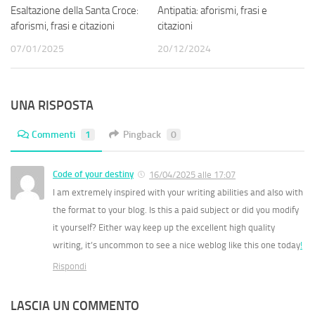
Esaltazione della Santa Croce:
Antipatia: aforismi, frasi e
aforismi, frasi e citazioni
citazioni
07/01/2025
20/12/2024
UNA RISPOSTA
Commenti
1
Pingback
0
Code of your destiny
16/04/2025 alle 17:07
I am extremely inspired with your writing abilities and also with
the format to your blog. Is this a paid subject or did you modify
it yourself? Either way keep up the excellent high quality
writing, it’s uncommon to see a nice weblog like this one today
!
Rispondi
LASCIA UN COMMENTO