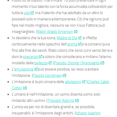
Insisti su te stesso; mai imitare. Tu puoi presentare in ogni
momento il tuo talento con la forza accumulata coltivandoti per
tutta la
vita
; ma il talento che hai adottato da un altro lo
possiedi solo in maniera estemporanea. Ciò che ognuno può
fare nel modo migliore, nessuno se non il suo Fattore può
insegnarglielo. (
Ralph Waldo Emerson
)
Io desidero che la tua icona,
Madre di Dio
, si rifletta
continuamente nello specchio dell’
anima
e la conservi pura
fino alla fine dei secoli. Rialzi coloro che sono curvi verso terra e
doni la
speranza
a coloro che considerano e imitano l’eterno
modello della
bellezza
. (
Pseudo-Dionigi l’Areopagita
)
L’
emulazione
può essere positiva, se riesci a evitare
l’imitazione. (
Fausto Cercignani
)
L’imitazione è la più sincera delle
adulazioni
. (
Charles Caleb
Colton
)
L’umano è nell’imitazione; un uomo diventa uomo solo
imitando altri uomini. (
Theodor Adorno
)
L’unica via per noi di diventare grandi e, se possibile,
insuperabili, è l’imitazione degli antichi. (
Johann Joachim