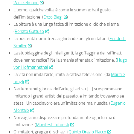
Winckelmann
)
L’uomo, qualche volta, è come le scimmie: ha il gusto
dell’imitazione. (
Enzo Biagi
)
La pittura è una lunga fatica di imitazione di ciò che si ama.
(
Renato Guttuso
)
La posterità non intreccia ghirlande per gli imitatori. (
Friedrich
Schiller
)
La stupidaggine degli intelligenti, la goffaggine dei raffinati,
dove hanno radice? Nella smania sfrenata d’imitazione. (
Hugo
von Hofmannsthal
)
La vita non imita l’arte, imita la cattiva televisione. (da
Mariti e
mogli
)
Nei tempi più gloriosi dell’arte, gli artisti […] si esprimevano
imitando i grandi artisti del passato, e imitando trovavano se
stessi. Un capolavoro era un’imitazione mal riuscita. (
Eugenio
Montale
)
Noi vogliamo disprezzare profondamente ogni forma di
imitazione. (
Manifesti futuristi
)
O imitatori, gregge di schiavi. (
Quinto Orazio Flacco
)