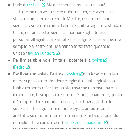
Parlo di
cristiani
. Ma dove sono in realtà i cristiani?
Tutt’intorno non vedo che pseudocristiani, che vivono allo
stesso modo dei miscredenti. Mentre, essere cristiano
significa vivere in maniera diversa. Significa seguire la strada di
Cristo, imitare Cristo. Significa rinunciare agli interessi
personali, all’agiatezza e al potere, e volgere il viso ai poveri, ai
semplici e ai sofferenti. Ma hanno forse fatto questo le
Chiese? (
Milan Kundera
)
Per il miserabile, voler imitare il potente è la
rovina
.
(
Fedro
)
Per il vero umanista, l’autore
classico
non è certo uno la cui
opera si possa comprendere meglio di quanto egli stesso
l’abbia compresa. Per l’umanista, cosa che non bisogna mai
dimenticare, lo scopo supremo non è, originariamente, quello
di “comprendere” i modelli classici, ma di uguagliarli o di
superarli. Il filologo non è dunque legato ai suoi modelli
anzitutto solo come interprete, ma come imitatore, quando
non addirittura come rivale. (
Hans-Georg Gadamer
)