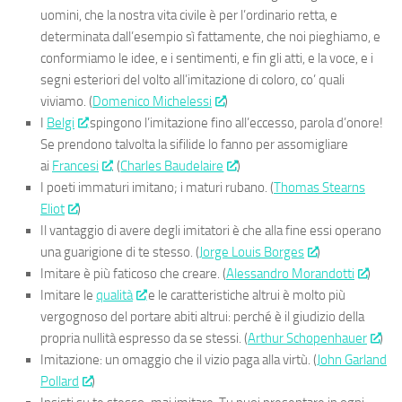
uomini, che la nostra vita civile è per l’ordinario retta, e
determinata dall’esempio sì fattamente, che noi pieghiamo, e
conformiamo le idee, e i sentimenti, e fin gli atti, e la voce, e i
segni esteriori del volto all’imitazione di coloro, co’ quali
viviamo. (
Domenico Michelessi
)
I
Belgi
spingono l’imitazione fino all’eccesso, parola d’onore!
Se prendono talvolta la sifilide lo fanno per assomigliare
ai
Francesi
. (
Charles Baudelaire
)
I poeti immaturi imitano; i maturi rubano. (
Thomas Stearns
Eliot
)
Il vantaggio di avere degli imitatori è che alla fine essi operano
una guarigione di te stesso. (
Jorge Louis Borges
)
Imitare è più faticoso che creare. (
Alessandro Morandotti
)
Imitare le
qualità
e le caratteristiche altrui è molto più
vergognoso del portare abiti altrui: perché è il giudizio della
propria nullità espresso da se stessi. (
Arthur Schopenhauer
)
Imitazione: un omaggio che il vizio paga alla virtù. (
John Garland
Pollard
)