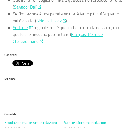
Quelli che non vogliono imitare qualcosa, non producono nulla.
(
Salvador Dalí
)
Se l’imitazione è una parodia voluta, è tanto più buffa quanto
più è esatta. (
Aldous Huxley
)
Scrittore
originale non è quello che non imita nessuno, ma
quello che nessuno può imitare. (
François-René de
Chateaubriand
)
Condividi:
Mi piace:
Correlati
Emulazione: aforismi e citazioni
Vanto: aforismi e citazioni