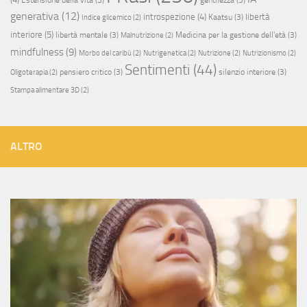
Estensione della vita
(3)
gentilezza
(3)
generativa
(12)
introspezione
(4)
libertà
Kaatsu
(3)
Indice glicemico
(2)
interiore
(5)
libertà mentale
(3)
Medicina per la gestione dell'età
(3)
Malnutrizione
(2)
mindfulness
(9)
Morbo del caribù
(2)
Nutrigenetica
(2)
Nutrizione
(2)
Nutrizionismo
(2)
Sentimenti
(44)
pensiero critico
(3)
silenzio interiore
(3)
Oligoterapia
(2)
Stampa alimentare 3D
(2)
ALTRO