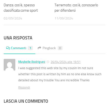
Danza: cos’è, spesso
Terremoto: cos’è, conoscerlo
classificata come sport
per difendersi
02/05/2024
11/09/2024
UNA RISPOSTA
Commenti
1
Pingback
0
Maybelle Rodriguez
26/04/2024 alle 19:51
I was suggested this web site by my cousin Im not sure
whether this post is written by him as no one else know such
detailed about my trouble You are incredible Thanks
Rispondi
LASCIA UN COMMENTO