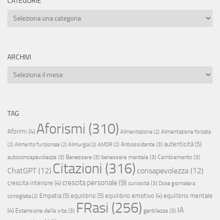
CATEGORIE
Categorie
ARCHIVI
Archivi
TAG
Aforismi
(310)
Aforimi
(4)
Alimentazione
(2)
Alimentazione forzata
autenticità
(5)
Antiossidante
(3)
(2)
Alimento funzionale
(2)
Alimurgia
(2)
AMDR
(2)
autoconsapevolezza
(3)
Benessere
(3)
benessere mentale
(3)
Cambiamento
(3)
Citazioni
(316)
ChatGPT
(12)
consapevolezza
(12)
crescita personale
(9)
crescita interiore
(4)
curiosità
(3)
Dose giornaliera
Empatia
(5)
equilibrio
(5)
equilibrio emotivo
(4)
equilibrio mentale
consigliata
(2)
FRasi
(256)
IA
(4)
Estensione della vita
(3)
gentilezza
(3)