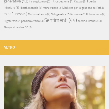
generativa
(12)
introspezione
(4)
libertà
Kaatsu
(3)
Indice glicemico
(2)
interiore
(5)
libertà mentale
(3)
Medicina per la gestione dell'età
(3)
Malnutrizione
(2)
mindfulness
(9)
Morbo del caribù
(2)
Nutrigenetica
(2)
Nutrizione
(2)
Nutrizionismo
(2)
Sentimenti
(44)
pensiero critico
(3)
silenzio interiore
(3)
Oligoterapia
(2)
Stampa alimentare 3D
(2)
ALTRO