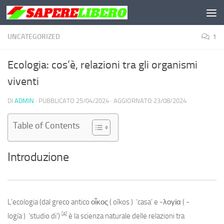
Salta al contenuto
UNCATEGORIZED
1
Ecologia: cos’è, relazioni tra gli organismi
viventi
DI
ADMIN
· PUBBLICATO
25/04/2024
· AGGIORNATO
23/08/2024
Table of Contents
Introduzione
L’ecologia
(dal greco antico
οἶκος
(
oîkos
)
‘casa’ e
-λογία
(
-
[A]
logía
)
‘studio di’)
è la scienza naturale delle relazioni tra