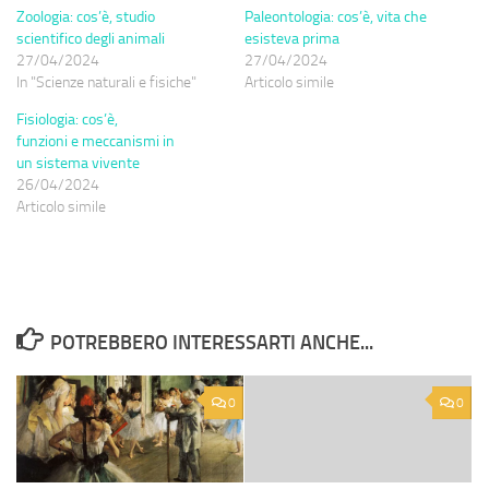
Zoologia: cos’è, studio
Paleontologia: cos’è, vita che
scientifico degli animali
esisteva prima
27/04/2024
27/04/2024
In "Scienze naturali e fisiche"
Articolo simile
Fisiologia: cos’è,
funzioni e meccanismi in
un sistema vivente
26/04/2024
Articolo simile
POTREBBERO INTERESSARTI ANCHE...
0
0