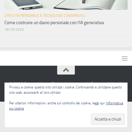
CRESCITA PERSONALE E TECNOLOGIE CONSAPEVOLI
Come costruire un diario personale con l’IA generativa
18/10/2025
© 2025 Sapere Libero · Tutti i diritti riservati · Pensare è libertà.
Privacy e cookie: questo sito utilizza i cookie. Continuando a utilizzare questo
sito web, acconsenti al loro utilizzo.
Per ulteriori informazioni, anche sul controllo dei cookie, leggi qui:
Informativa
sui cookie