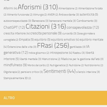
Aforismi
(310)
Aforimi
(4)
Alimentazione
(2)
Alimentazione forzata
autenticità
(5)
Antiossidante
(3)
(2)
Alimento funzionale
(2)
Alimurgia
(2)
AMDR
(2)
autoconsapevolezza
(3)
Benessere
(3)
benessere mentale
(3)
Cambiamento
(3)
Citazioni
(316)
ChatGPT
(12)
consapevolezza
(12)
crescita personale
(9)
crescita interiore
(4)
curiosità
(3)
Dose giornaliera
Empatia
(5)
equilibrio
(5)
equilibrio emotivo
(4)
equilibrio mentale
consigliata
(2)
FRasi
(256)
IA
(4)
Estensione della vita
(3)
gentilezza
(3)
generativa
(12)
introspezione
(4)
libertà
Kaatsu
(3)
Indice glicemico
(2)
interiore
(5)
libertà mentale
(3)
Medicina per la gestione dell'età
(3)
Malnutrizione
(2)
mindfulness
(9)
Morbo del caribù
(2)
Nutrigenetica
(2)
Nutrizione
(2)
Nutrizionismo
(2)
Sentimenti
(44)
pensiero critico
(3)
silenzio interiore
(3)
Oligoterapia
(2)
Stampa alimentare 3D
(2)
ALTRO