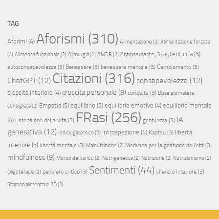
TAG
Aforismi
(310)
Aforimi
(4)
Alimentazione
(2)
Alimentazione forzata
autenticità
(5)
Antiossidante
(3)
(2)
Alimento funzionale
(2)
Alimurgia
(2)
AMDR
(2)
autoconsapevolezza
(3)
Benessere
(3)
benessere mentale
(3)
Cambiamento
(3)
Citazioni
(316)
ChatGPT
(12)
consapevolezza
(12)
crescita personale
(9)
crescita interiore
(4)
curiosità
(3)
Dose giornaliera
Empatia
(5)
equilibrio
(5)
equilibrio emotivo
(4)
equilibrio mentale
consigliata
(2)
FRasi
(256)
IA
(4)
Estensione della vita
(3)
gentilezza
(3)
generativa
(12)
introspezione
(4)
libertà
Kaatsu
(3)
Indice glicemico
(2)
interiore
(5)
libertà mentale
(3)
Medicina per la gestione dell'età
(3)
Malnutrizione
(2)
mindfulness
(9)
Morbo del caribù
(2)
Nutrigenetica
(2)
Nutrizione
(2)
Nutrizionismo
(2)
Sentimenti
(44)
pensiero critico
(3)
silenzio interiore
(3)
Oligoterapia
(2)
Stampa alimentare 3D
(2)