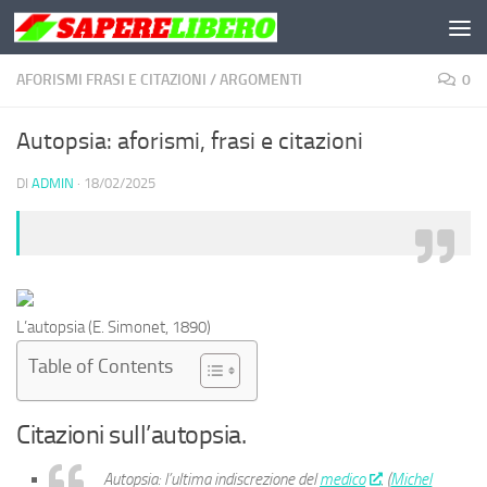
Salta al contenuto
AFORISMI FRASI E CITAZIONI
/
ARGOMENTI
0
Autopsia: aforismi, frasi e citazioni
DI
ADMIN
·
18/02/2025
L’autopsia
(E. Simonet, 1890)
Table of Contents
Citazioni sull’
autopsia
.
Autopsia: l’ultima indiscrezione del
medico
. (
Michel