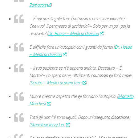
Zamacoïs
)
– È ancora illegale fare l’autopsia a un essere vivente?–
Che vuoi, il permesso di ucciderla?– Solo per un po’, poi la
resuscito! (
Dr. House – Medical Division
)
È difficile fare un’autopsia con i guanti da forno! (
Dr. House
– Medical Division
)
– Il tuo paziente se n’è appena andato. Deceduto.– È
Morto?– Lo spero bene, altrimenti l’autopsia gli farà male!
(
Scrubs – Medici ai primi ferri
)
Muore mentre aspetta che gli facciano l’autopsia. (
Marcello
Marchesi
)
Tutti gli uomini sono uguali. Dopo un’adeguata dissezione.
(
Stanisław Jerzy Lec
)