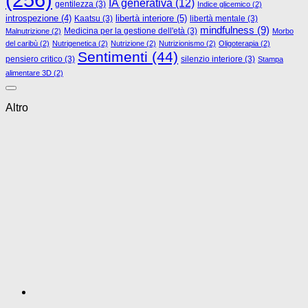
(256)
IA generativa
(12)
gentilezza
(3)
Indice glicemico
(2)
libertà interiore
(5)
introspezione
(4)
Kaatsu
(3)
libertà mentale
(3)
mindfulness
(9)
Medicina per la gestione dell'età
(3)
Malnutrizione
(2)
Morbo
del caribù
(2)
Nutrigenetica
(2)
Nutrizione
(2)
Nutrizionismo
(2)
Oligoterapia
(2)
Sentimenti
(44)
pensiero critico
(3)
silenzio interiore
(3)
Stampa
alimentare 3D
(2)
Altro