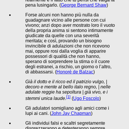
pena lusingarlo. (
George Bernard Shaw
)
Forse alcuni non hanno più nulla da
guadagnare vicino alle persone con cui
vivono; anzi dopo aver mostrato loro il vuoto
della propria anima si sentono intimamente
giudicate da quelle con una severità
meritata; e così, provando un bisogno
invincibile di adulazioni che non ricevono
mai, oppure rosi dalla voglia di apparire
possessori di qualità che non hanno,
sperano di sorprendere la stima o il cuore
degli estranei, a rischio, un giorno o l’altro,
di abbassarsi. (
Honoré de Balzac
)
Già il dotto e il ricco ed il patrizio vulgo, |
decoro e mente al bello italo regno, | nelle
adulate reggie ha sepoltura | già vivo, e i
[
1
]
stemmi unica laude.
(
Ugo Foscolo
)
Gli adulatori somigliano agli amici come i
lupi ai cani. (
John Jay Chapman
)
Gli individui falsi e scaltri segretamente
disprez­zeranno e detesteranno sempre