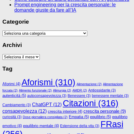
Prompt engineering per la crescita personale: le
domande giuste da fare all’IA
Categorie
Categorie
Archivi
Archivi
Tag
Aforismi
(310)
Aforimi
(4)
Alimentazione
(2)
Alimentazione
Antiossidante
(3)
forzata
(2)
Alimento funzionale
(2)
Alimurgia
(2)
AMDR
(2)
autenticità
(5)
autoconsapevolezza
(3)
Benessere
(3)
benessere mentale
(3)
Citazioni
(316)
ChatGPT
(12)
Cambiamento
(3)
consapevolezza
(12)
crescita personale
(9)
crescita interiore
(4)
Empatia
(5)
equilibrio
(5)
curiosità
(3)
equilibrio
Dose giornaliera consigliata
(2)
FRasi
emotivo
(4)
equilibrio mentale
(4)
Estensione della vita
(3)