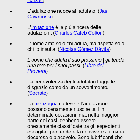
Balzac
)
L’adulazione nuoce all’adulato. (
Jas
Gawronski
)
L’
Imitazione
è la più sincera delle
adulazioni. (
Charles Caleb Colton
)
L’uomo ama solo chi adula, ma rispetta solo
chi lo insulta. (
Nicolás Gómez Dávila
)
L’uomo che adula il suo prossimo | gli tende
una rete per i suoi passi.
(
Libro dei
Proverbi
)
La benevolenza degli adulatori fugge le
disgrazie come da un sovvertimento.
(
Socrate
)
La
menzogna
cortese e l’adulazione
possono certamente riuscire utili in
determinate occasioni, ma, nella maggior
parte dei casi, debbono essere
onestamente classificate tra gli espedienti
escogitati per rendere la convivenza umana
decorosa e piacevole. Sono lubrificanti che