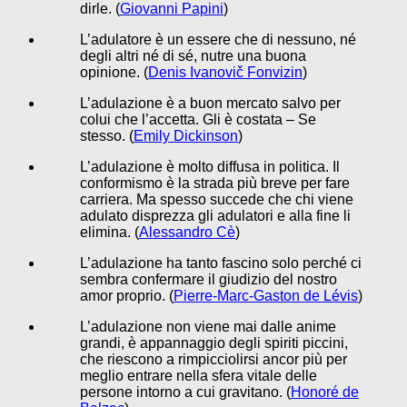
dirle. (
Giovanni Papini
)
L’adulatore è un essere che di nessuno, né
degli altri né di sé, nutre una buona
opinione. (
Denis Ivanovič Fonvizin
)
L’adulazione è a buon mercato salvo per
colui che l’accetta. Gli è costata – Se
stesso. (
Emily Dickinson
)
L’adulazione è molto diffusa in politica. Il
conformismo è la strada più breve per fare
carriera. Ma spesso succede che chi viene
adulato disprezza gli adulatori e alla fine li
elimina. (
Alessandro Cè
)
L’adulazione ha tanto fascino solo perché ci
sembra confermare il giudizio del nostro
amor proprio. (
Pierre-Marc-Gaston de Lévis
)
L’adulazione non viene mai dalle anime
grandi, è appannaggio degli spiriti piccini,
che riescono a rimpicciolirsi ancor più per
meglio entrare nella sfera vitale delle
persone intorno a cui gravitano. (
Honoré de