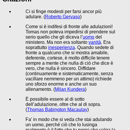
Ci si finge modesti per farsi ancor più
adulare. (
Roberto Gervaso
)
Come si è indifesi di fronte alle adulazioni!
Tomas non poteva impedirsi di prendere sul
serio quello che gli diceva l’
uomo
del
ministero. Ma non era soltanto
vanità
. Era
soprattutto
inesperienza
. Quando sedete di
fronte a qualcuno che si mostra amabile,
deferente, cortese, è molto difficile tenere
sempre a mente che nulla di ciò che dice è
vero, che nulla è sincero. Diffidare
(continuamente e sistematicamente, senza
vacillare nemmeno per un attimo) richiede
uno sforzo enorme e anche un suo
allenamento. (
Milan Kundera
)
È possibile essere al di sotto
dell’adulazione, oltre che al di sopra.
(
Thomas Babington Macaulay
)
Fa’ in modo che si veda che stai adulando
un uomo, perché ciò che lo lusinga
realmente è il fatto che tu pensi che valga la