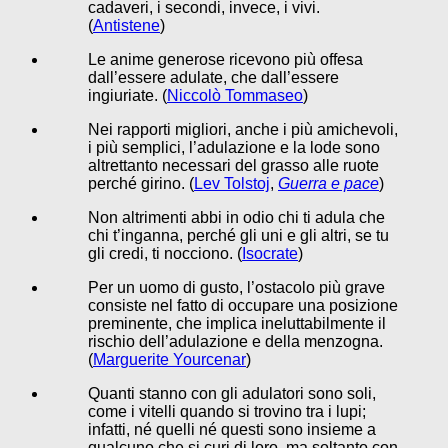
cadaveri, i secondi, invece, i vivi.
(
Antistene
)
Le anime generose ricevono più offesa
dall’essere adulate, che dall’essere
ingiuriate. (
Niccolò Tommaseo
)
Nei rapporti migliori, anche i più amichevoli,
i più semplici, l’adulazione e la lode sono
altrettanto necessari del grasso alle ruote
perché girino. (
Lev Tolstoj
,
Guerra e pace
)
Non altrimenti abbi in odio chi ti adula che
chi t’inganna, perché gli uni e gli altri, se tu
gli credi, ti nocciono. (
Isocrate
)
Per un uomo di gusto, l’ostacolo più grave
consiste nel fatto di occupare una posizione
preminente, che implica ineluttabilmente il
rischio dell’adulazione e della menzogna.
(
Marguerite Yourcenar
)
Quanti stanno con gli adulatori sono soli,
come i vitelli quando si trovino tra i lupi;
infatti, né quelli né questi sono insieme a
qualcuno che si curi di loro, ma soltanto con