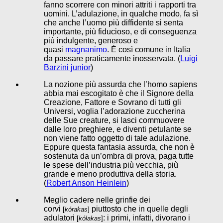
fanno scorrere con minori attriti i rapporti tra
uomini. L’adulazione, in qualche modo, fa sì
che anche l’uomo più diffidente si senta
importante, più fiducioso, e di conseguenza
più indulgente, generoso e
quasi
magnanimo
. È così comune in Italia
da passare praticamente inosservata. (
Luigi
Barzini junior
)
La nozione più assurda che l’homo sapiens
abbia mai escogitato è che il Signore della
Creazione, Fattore e Sovrano di tutti gli
Universi, voglia l’adorazione zuccherina
delle Sue creature, si lasci commuovere
dalle loro preghiere, e diventi petulante se
non viene fatto oggetto di tale adulazione.
Eppure questa fantasia assurda, che non è
sostenuta da un’ombra di prova, paga tutte
le spese dell’industria più vecchia, più
grande e meno produttiva della storia.
(
Robert Anson Heinlein
)
Meglio cadere nelle grinfie dei
corvi
piuttosto che in quelle degli
[
kórakas
]
adulatori
: i primi, infatti, divorano i
[
kólakas
]