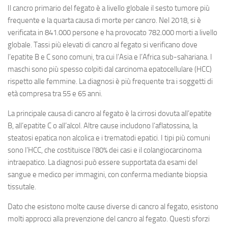
Il cancro primario del fegato è a livello globale il sesto tumore più
frequente e la quarta causa di morte per cancro. Nel 2018, si è
verificata in 841.000 persone e ha provocato 782.000 morti a livello
globale. Tassi più elevati di cancro al fegato si verificano dove
l’epatite B e C sono comuni, tra cui l’Asia e l’Africa sub-sahariana. I
maschi sono più spesso colpiti dal carcinoma epatocellulare (HCC)
rispetto alle femmine. La diagnosi è più frequente tra i soggetti di
età compresa tra 55 e 65 anni.
La principale causa di cancro al fegato è la cirrosi dovuta all’epatite
B, all’epatite C o all’alcol. Altre cause includono l’aflatossina, la
steatosi epatica non alcolica e i trematodi epatici. I tipi più comuni
sono l’HCC, che costituisce l’80% dei casi e il colangiocarcinoma
intraepatico. La diagnosi può essere supportata da esami del
sangue e medico per immagini, con conferma mediante biopsia
tissutale.
Dato che esistono molte cause diverse di cancro al fegato, esistono
molti approcci alla prevenzione del cancro al fegato. Questi sforzi