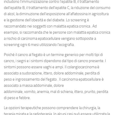
includono l’immunizzazione contro l’epatite B, il trattamento
dell’epatite B, il trattamento dell’epatite C, la riduzione del consumo
di alcol, la diminuzione dell’esposizione all’aflatossina in agricoltura
e la gestione dell’obesità e del diabete. Lo screening è
raccomandato nei soggetti con malattia epatica cronica . Ad
esempio, si raccomanda che le persone con malattia epatica cronica
a rischio di carcinoma epatocellulare vengano sottoposte a
screening ogni 6 mesi utilizzando l’ecografia.
Poiché il cancro al fegato è un termine generico per molti tipi di
cancro, i segni e i sintomi dipendono dal tipo di cancro presente. I
sintomi possono essere vaghi e ampi. Il colangiocarcinoma è
associato a sudorazione, ittero, dolore addominale, perdita di
peso e ingrossamento del fegato . Il carcinoma epatocellulare è
associato a massa addominale, dolore
addominale, vomito, anemia, mal di schiena, ittero, prurito, perdita
di peso e febbre.
Le opzioni terapeutiche possono comprendere la chirurgia, la
terapia mirata e la radioterapia. In alcuni casi può essere utilizzata la