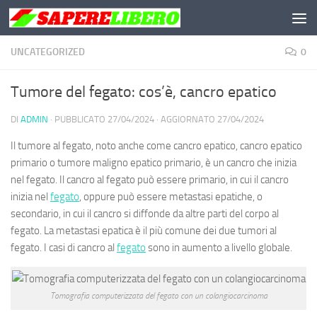
Salta al contenuto
UNCATEGORIZED
0
Tumore del fegato: cos’è, cancro epatico
DI
ADMIN
· PUBBLICATO
27/04/2024
· AGGIORNATO
27/04/2024
Il tumore al fegato
, noto anche come
cancro epatico
,
cancro epatico
primario
o
tumore maligno epatico primario
, è un cancro che inizia
nel fegato. Il cancro al fegato può essere primario, in cui il cancro
inizia nel
fegato
, oppure può essere metastasi epatiche, o
secondario, in cui il cancro si diffonde da altre parti del corpo al
fegato. La metastasi epatica è il più comune dei due tumori al
fegato. I casi di cancro al
fegato
sono in aumento a livello globale.
Tomografia computerizzata del fegato con un colangiocarcinoma