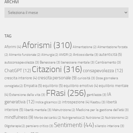
ARCHIVI
Archivi
TAG
Aforismi
(310)
Aforimi
(4)
Alimentazione
(2)
Alimentazione forzata
autenticità
(5)
Antiossidante
(3)
(2)
Alimento funzionale
(2)
Alimurgia
(2)
AMDR
(2)
autoconsapevolezza
(3)
Benessere
(3)
benessere mentale
(3)
Cambiamento
(3)
Citazioni
(316)
ChatGPT
(12)
consapevolezza
(12)
crescita personale
(9)
crescita interiore
(4)
curiosità
(3)
Dose giornaliera
Empatia
(5)
equilibrio
(5)
equilibrio emotivo
(4)
equilibrio mentale
consigliata
(2)
FRasi
(256)
IA
(4)
Estensione della vita
(3)
gentilezza
(3)
generativa
(12)
introspezione
(4)
libertà
Kaatsu
(3)
Indice glicemico
(2)
interiore
(5)
libertà mentale
(3)
Medicina per la gestione dell'età
(3)
Malnutrizione
(2)
mindfulness
(9)
Morbo del caribù
(2)
Nutrigenetica
(2)
Nutrizione
(2)
Nutrizionismo
(2)
Sentimenti
(44)
pensiero critico
(3)
silenzio interiore
(3)
Oligoterapia
(2)