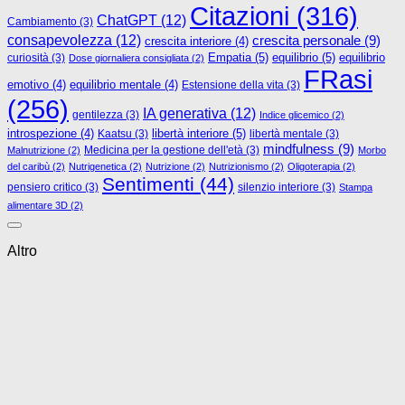
Citazioni
(316)
ChatGPT
(12)
Cambiamento
(3)
consapevolezza
(12)
crescita personale
(9)
crescita interiore
(4)
Empatia
(5)
equilibrio
(5)
curiosità
(3)
equilibrio
Dose giornaliera consigliata
(2)
FRasi
emotivo
(4)
equilibrio mentale
(4)
Estensione della vita
(3)
(256)
IA generativa
(12)
gentilezza
(3)
Indice glicemico
(2)
libertà interiore
(5)
introspezione
(4)
Kaatsu
(3)
libertà mentale
(3)
mindfulness
(9)
Medicina per la gestione dell'età
(3)
Malnutrizione
(2)
Morbo
del caribù
(2)
Nutrigenetica
(2)
Nutrizione
(2)
Nutrizionismo
(2)
Oligoterapia
(2)
Sentimenti
(44)
pensiero critico
(3)
silenzio interiore
(3)
Stampa
alimentare 3D
(2)
Altro