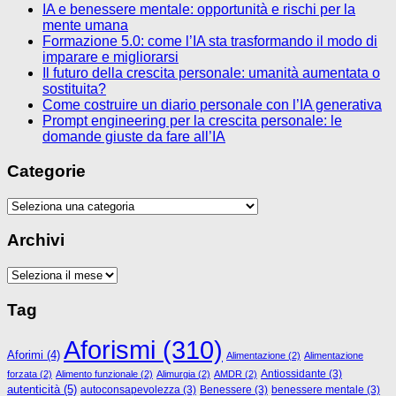
IA e benessere mentale: opportunità e rischi per la
mente umana
Formazione 5.0: come l’IA sta trasformando il modo di
imparare e migliorarsi
Il futuro della crescita personale: umanità aumentata o
sostituita?
Come costruire un diario personale con l’IA generativa
Prompt engineering per la crescita personale: le
domande giuste da fare all’IA
Categorie
Categorie
Archivi
Archivi
Tag
Aforismi
(310)
Aforimi
(4)
Alimentazione
(2)
Alimentazione
Antiossidante
(3)
forzata
(2)
Alimento funzionale
(2)
Alimurgia
(2)
AMDR
(2)
autenticità
(5)
autoconsapevolezza
(3)
Benessere
(3)
benessere mentale
(3)