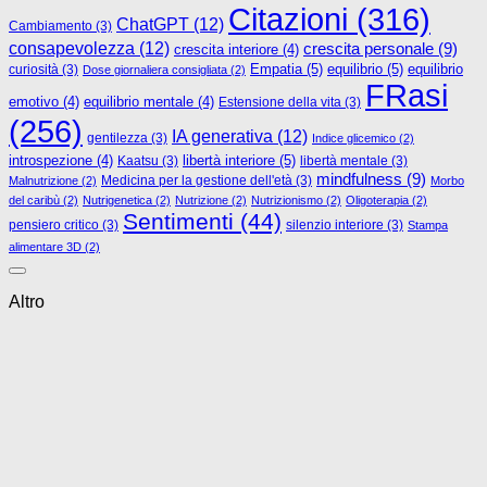
Citazioni
(316)
ChatGPT
(12)
Cambiamento
(3)
consapevolezza
(12)
crescita personale
(9)
crescita interiore
(4)
Empatia
(5)
equilibrio
(5)
curiosità
(3)
equilibrio
Dose giornaliera consigliata
(2)
FRasi
emotivo
(4)
equilibrio mentale
(4)
Estensione della vita
(3)
(256)
IA generativa
(12)
gentilezza
(3)
Indice glicemico
(2)
libertà interiore
(5)
introspezione
(4)
Kaatsu
(3)
libertà mentale
(3)
mindfulness
(9)
Medicina per la gestione dell'età
(3)
Malnutrizione
(2)
Morbo
del caribù
(2)
Nutrigenetica
(2)
Nutrizione
(2)
Nutrizionismo
(2)
Oligoterapia
(2)
Sentimenti
(44)
pensiero critico
(3)
silenzio interiore
(3)
Stampa
alimentare 3D
(2)
Altro