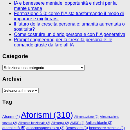
IA e benessere mentale: opportunità e rischi per la
mente umana
Formazione 5.0: come l’IA sta trasformando il modo di
imparare e migliorarsi
Il futuro della crescita personale: umanità aumentata o
sostituita?
Come costruire un diario personale con l’IA generativa
Prompt engineering per la crescita personale: le
domande giuste da fare all’IA
Categorie
Categorie
Archivi
Archivi
Tag
Aforismi
(310)
Aforimi
(4)
Alimentazione
(2)
Alimentazione
Antiossidante
(3)
forzata
(2)
Alimento funzionale
(2)
Alimurgia
(2)
AMDR
(2)
autenticità
(5)
autoconsapevolezza
(3)
Benessere
(3)
benessere mentale
(3)