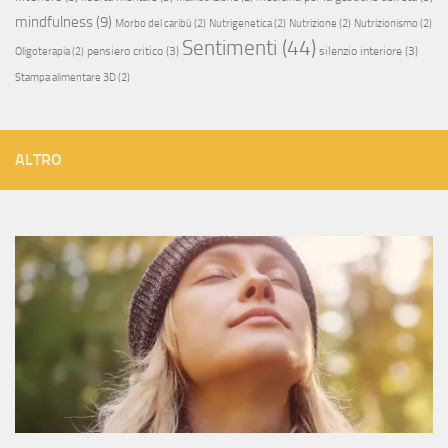
mindfulness
(9)
Morbo del caribù
(2)
Nutrigenetica
(2)
Nutrizione
(2)
Nutrizionismo
(2)
Sentimenti
(44)
pensiero critico
(3)
silenzio interiore
(3)
Oligoterapia
(2)
Stampa alimentare 3D
(2)
ALTRO