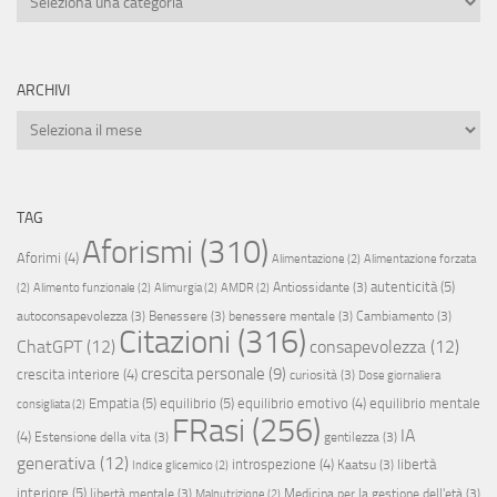
ARCHIVI
Archivi
TAG
Aforismi
(310)
Aforimi
(4)
Alimentazione
(2)
Alimentazione forzata
autenticità
(5)
Antiossidante
(3)
(2)
Alimento funzionale
(2)
Alimurgia
(2)
AMDR
(2)
autoconsapevolezza
(3)
Benessere
(3)
benessere mentale
(3)
Cambiamento
(3)
Citazioni
(316)
ChatGPT
(12)
consapevolezza
(12)
crescita personale
(9)
crescita interiore
(4)
curiosità
(3)
Dose giornaliera
Empatia
(5)
equilibrio
(5)
equilibrio emotivo
(4)
equilibrio mentale
consigliata
(2)
FRasi
(256)
IA
(4)
Estensione della vita
(3)
gentilezza
(3)
generativa
(12)
introspezione
(4)
libertà
Kaatsu
(3)
Indice glicemico
(2)
interiore
(5)
libertà mentale
(3)
Medicina per la gestione dell'età
(3)
Malnutrizione
(2)