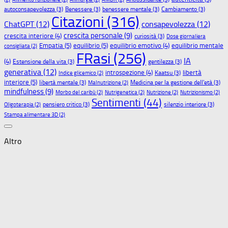
autoconsapevolezza
(3)
Benessere
(3)
benessere mentale
(3)
Cambiamento
(3)
Citazioni
(316)
ChatGPT
(12)
consapevolezza
(12)
crescita personale
(9)
crescita interiore
(4)
curiosità
(3)
Dose giornaliera
Empatia
(5)
equilibrio
(5)
equilibrio emotivo
(4)
equilibrio mentale
consigliata
(2)
FRasi
(256)
IA
(4)
Estensione della vita
(3)
gentilezza
(3)
generativa
(12)
libertà
introspezione
(4)
Kaatsu
(3)
Indice glicemico
(2)
interiore
(5)
libertà mentale
(3)
Medicina per la gestione dell'età
(3)
Malnutrizione
(2)
mindfulness
(9)
Morbo del caribù
(2)
Nutrigenetica
(2)
Nutrizione
(2)
Nutrizionismo
(2)
Sentimenti
(44)
pensiero critico
(3)
silenzio interiore
(3)
Oligoterapia
(2)
Stampa alimentare 3D
(2)
Altro