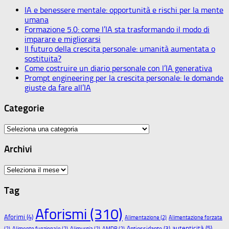
IA e benessere mentale: opportunità e rischi per la mente
umana
Formazione 5.0: come l’IA sta trasformando il modo di
imparare e migliorarsi
Il futuro della crescita personale: umanità aumentata o
sostituita?
Come costruire un diario personale con l’IA generativa
Prompt engineering per la crescita personale: le domande
giuste da fare all’IA
Categorie
Categorie
Archivi
Archivi
Tag
Aforismi
(310)
Aforimi
(4)
Alimentazione
(2)
Alimentazione forzata
autenticità
(5)
Antiossidante
(3)
(2)
Alimento funzionale
(2)
Alimurgia
(2)
AMDR
(2)