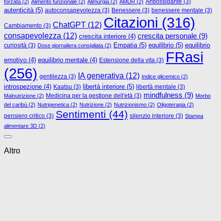
Antiossidante
(3)
forzata
(2)
Alimento funzionale
(2)
Alimurgia
(2)
AMDR
(2)
autenticità
(5)
autoconsapevolezza
(3)
Benessere
(3)
benessere mentale
(3)
Citazioni
(316)
ChatGPT
(12)
Cambiamento
(3)
consapevolezza
(12)
crescita personale
(9)
crescita interiore
(4)
Empatia
(5)
equilibrio
(5)
curiosità
(3)
equilibrio
Dose giornaliera consigliata
(2)
FRasi
emotivo
(4)
equilibrio mentale
(4)
Estensione della vita
(3)
(256)
IA generativa
(12)
gentilezza
(3)
Indice glicemico
(2)
libertà interiore
(5)
introspezione
(4)
Kaatsu
(3)
libertà mentale
(3)
mindfulness
(9)
Medicina per la gestione dell'età
(3)
Malnutrizione
(2)
Morbo
del caribù
(2)
Nutrigenetica
(2)
Nutrizione
(2)
Nutrizionismo
(2)
Oligoterapia
(2)
Sentimenti
(44)
pensiero critico
(3)
silenzio interiore
(3)
Stampa
alimentare 3D
(2)
Altro