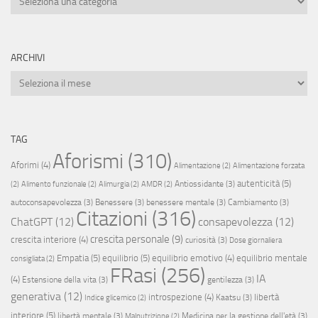
ARCHIVI
Archivi
TAG
Aforismi
(310)
Aforimi
(4)
Alimentazione
(2)
Alimentazione forzata
autenticità
(5)
Antiossidante
(3)
(2)
Alimento funzionale
(2)
Alimurgia
(2)
AMDR
(2)
autoconsapevolezza
(3)
Benessere
(3)
benessere mentale
(3)
Cambiamento
(3)
Citazioni
(316)
ChatGPT
(12)
consapevolezza
(12)
crescita personale
(9)
crescita interiore
(4)
curiosità
(3)
Dose giornaliera
Empatia
(5)
equilibrio
(5)
equilibrio emotivo
(4)
equilibrio mentale
consigliata
(2)
FRasi
(256)
IA
(4)
Estensione della vita
(3)
gentilezza
(3)
generativa
(12)
introspezione
(4)
libertà
Kaatsu
(3)
Indice glicemico
(2)
interiore
(5)
libertà mentale
(3)
Medicina per la gestione dell'età
(3)
Malnutrizione
(2)