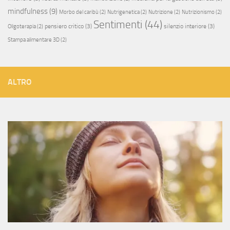
mindfulness
(9)
Morbo del caribù
(2)
Nutrigenetica
(2)
Nutrizione
(2)
Nutrizionismo
(2)
Sentimenti
(44)
pensiero critico
(3)
silenzio interiore
(3)
Oligoterapia
(2)
Stampa alimentare 3D
(2)
ALTRO