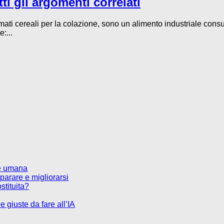
ti gli argomenti correlati
ati cereali per la colazione, sono un alimento industriale consu
:...
te umana
parare e migliorarsi
stituita?
 giuste da fare all’IA