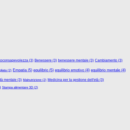
toconsapevolezza
(3)
Benessere
(3)
benessere mentale
(3)
Cambiamento
(3)
Empatia
(5)
equilibrio
(5)
equilibrio emotivo
(4)
equilibrio mentale
(4)
liata
(2)
rtà mentale
(3)
Medicina per la gestione dell'età
(3)
Malnutrizione
(2)
)
Stampa alimentare 3D
(2)