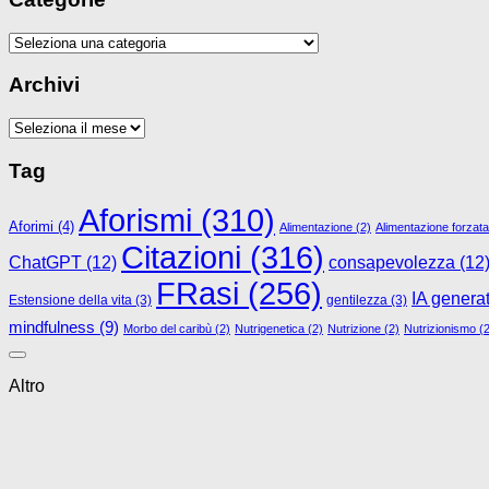
Categorie
Archivi
Archivi
Tag
Aforismi
(310)
Aforimi
(4)
Alimentazione
(2)
Alimentazione forzata
Citazioni
(316)
ChatGPT
(12)
consapevolezza
(12
FRasi
(256)
IA genera
Estensione della vita
(3)
gentilezza
(3)
mindfulness
(9)
Morbo del caribù
(2)
Nutrigenetica
(2)
Nutrizione
(2)
Nutrizionismo
(2
Altro