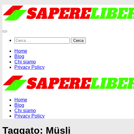
Salta
al
contenuto
Ricerca
per:
Home
Blog
Chi siamo
Privacy Policy
Home
Blog
Chi siamo
Privacy Policy
Taggato:
Müsli