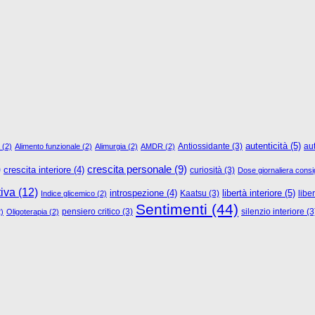
autenticità
(5)
Antiossidante
(3)
au
(2)
Alimento funzionale
(2)
Alimurgia
(2)
AMDR
(2)
)
crescita personale
(9)
crescita interiore
(4)
curiosità
(3)
Dose giornaliera consig
tiva
(12)
libertà interiore
(5)
introspezione
(4)
Kaatsu
(3)
libe
Indice glicemico
(2)
Sentimenti
(44)
pensiero critico
(3)
silenzio interiore
(3
)
Oligoterapia
(2)