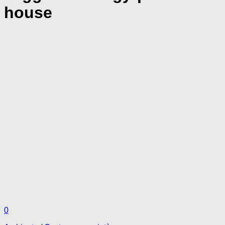
house
0