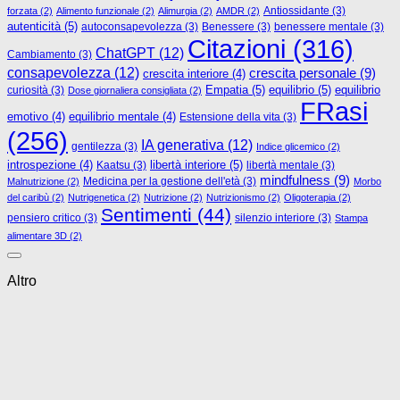
Antiossidante
(3)
forzata
(2)
Alimento funzionale
(2)
Alimurgia
(2)
AMDR
(2)
autenticità
(5)
autoconsapevolezza
(3)
Benessere
(3)
benessere mentale
(3)
Citazioni
(316)
ChatGPT
(12)
Cambiamento
(3)
consapevolezza
(12)
crescita personale
(9)
crescita interiore
(4)
Empatia
(5)
equilibrio
(5)
curiosità
(3)
equilibrio
Dose giornaliera consigliata
(2)
FRasi
emotivo
(4)
equilibrio mentale
(4)
Estensione della vita
(3)
(256)
IA generativa
(12)
gentilezza
(3)
Indice glicemico
(2)
libertà interiore
(5)
introspezione
(4)
Kaatsu
(3)
libertà mentale
(3)
mindfulness
(9)
Medicina per la gestione dell'età
(3)
Malnutrizione
(2)
Morbo
del caribù
(2)
Nutrigenetica
(2)
Nutrizione
(2)
Nutrizionismo
(2)
Oligoterapia
(2)
Sentimenti
(44)
pensiero critico
(3)
silenzio interiore
(3)
Stampa
alimentare 3D
(2)
Altro