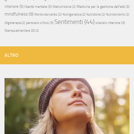
interiore
(5)
libertà mentale
(3)
Medicina per la gestione dell'età
(3)
Malnutrizione
(2)
mindfulness
(9)
Morbo del caribù
(2)
Nutrigenetica
(2)
Nutrizione
(2)
Nutrizionismo
(2)
Sentimenti
(44)
pensiero critico
(3)
silenzio interiore
(3)
Oligoterapia
(2)
Stampa alimentare 3D
(2)
ALTRO