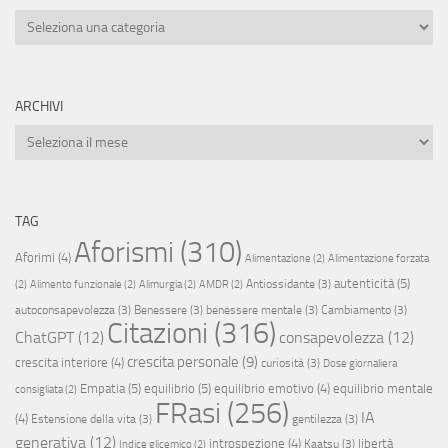
Categorie
ARCHIVI
Archivi
TAG
Aforismi
(310)
Aforimi
(4)
Alimentazione
(2)
Alimentazione forzata
autenticità
(5)
Antiossidante
(3)
(2)
Alimento funzionale
(2)
Alimurgia
(2)
AMDR
(2)
autoconsapevolezza
(3)
Benessere
(3)
benessere mentale
(3)
Cambiamento
(3)
Citazioni
(316)
ChatGPT
(12)
consapevolezza
(12)
crescita personale
(9)
crescita interiore
(4)
curiosità
(3)
Dose giornaliera
Empatia
(5)
equilibrio
(5)
equilibrio emotivo
(4)
equilibrio mentale
consigliata
(2)
FRasi
(256)
IA
(4)
Estensione della vita
(3)
gentilezza
(3)
generativa
(12)
introspezione
(4)
libertà
Kaatsu
(3)
Indice glicemico
(2)