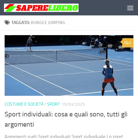
Salta al contenuto
TAGGATO:
BUNGEE JUMPING
0
COSTUME E SOCIETÀ
/
SPORT
19/03/2025
Sport individuali: cosa e quali sono, tutti gli
argomenti
Argomenti sugli Sport individuali Sport individuale Lo sport