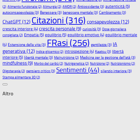
autenticità
(5)
Antiossidante
(3)
(2)
Alimento funzionale
(2)
Alimurgia
(2)
AMDR
(2)
autoconsapevolezza
(3)
Benessere
(3)
benessere mentale
(3)
Cambiamento
(3)
Citazioni
(316)
ChatGPT
(12)
consapevolezza
(12)
crescita personale
(9)
crescita interiore
(4)
curiosità
(3)
Dose giornaliera
Empatia
(5)
equilibrio
(5)
equilibrio emotivo
(4)
equilibrio mentale
consigliata
(2)
FRasi
(256)
IA
(4)
Estensione della vita
(3)
gentilezza
(3)
generativa
(12)
libertà
introspezione
(4)
Kaatsu
(3)
Indice glicemico
(2)
interiore
(5)
libertà mentale
(3)
Medicina per la gestione dell'età
(3)
Malnutrizione
(2)
mindfulness
(9)
Morbo del caribù
(2)
Nutrigenetica
(2)
Nutrizione
(2)
Nutrizionismo
(2)
Sentimenti
(44)
pensiero critico
(3)
silenzio interiore
(3)
Oligoterapia
(2)
Stampa alimentare 3D
(2)
Altro