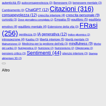
autenticità
(5)
autoconsapevolezza
(3)
Benessere
(3)
benessere mentale
(3)
Citazioni
(316)
ChatGPT
(12)
Cambiamento
(3)
consapevolezza
(12)
crescita personale
(9)
crescita interiore
(4)
Empatia
(5)
equilibrio
(5)
curiosità
(3)
equilibrio
Dose giornaliera consigliata
(2)
FRasi
emotivo
(4)
equilibrio mentale
(4)
Estensione della vita
(3)
(256)
IA generativa
(12)
gentilezza
(3)
Indice glicemico
(2)
libertà interiore
(5)
introspezione
(4)
Kaatsu
(3)
libertà mentale
(3)
mindfulness
(9)
Medicina per la gestione dell'età
(3)
Malnutrizione
(2)
Morbo
del caribù
(2)
Nutrigenetica
(2)
Nutrizione
(2)
Nutrizionismo
(2)
Oligoterapia
(2)
Sentimenti
(44)
pensiero critico
(3)
silenzio interiore
(3)
Stampa
alimentare 3D
(2)
Altro