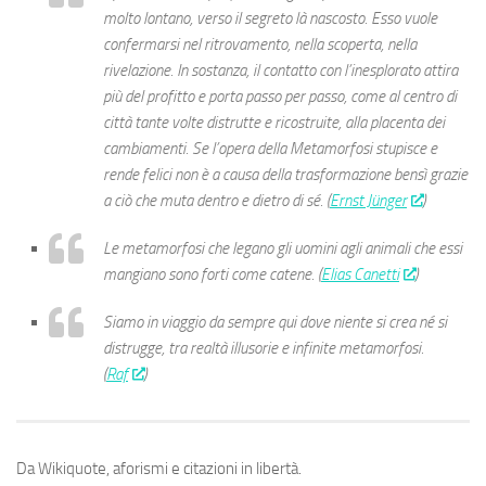
molto lontano, verso il segreto là nascosto. Esso vuole
confermarsi nel ritrovamento, nella scoperta, nella
rivelazione. In sostanza, il contatto con l’inesplorato attira
più del profitto e porta passo per passo, come al centro di
città tante volte distrutte e ricostruite, alla placenta dei
cambiamenti. Se l’opera della Metamorfosi stupisce e
rende felici non è a causa della trasformazione bensì grazie
a ciò che muta dentro e dietro di sé. (
Ernst Jünger
)
Le metamorfosi che legano gli uomini agli animali che essi
mangiano sono forti come catene. (
Elias Canetti
)
Siamo in viaggio da sempre qui dove niente si crea né si
distrugge, tra realtà illusorie e infinite metamorfosi
.
(
Raf
)
Da Wikiquote, aforismi e citazioni in libertà.