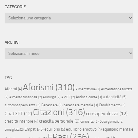
CATEGORIE
Categorie
ARCHIVI
Archivi
TAG
Aforismi
(310)
Aforimi
(4)
Alimentazione
(2)
Alimentazione forzata
autenticità
(5)
Antiossidante
(3)
(2)
Alimento funzionale
(2)
Alimurgia
(2)
AMDR
(2)
autoconsapevolezza
(3)
Benessere
(3)
benessere mentale
(3)
Cambiamento
(3)
Citazioni
(316)
ChatGPT
(12)
consapevolezza
(12)
crescita personale
(9)
crescita interiore
(4)
curiosità
(3)
Dose giornaliera
Empatia
(5)
equilibrio
(5)
equilibrio emotivo
(4)
equilibrio mentale
consigliata
(2)
FRasi
(256)