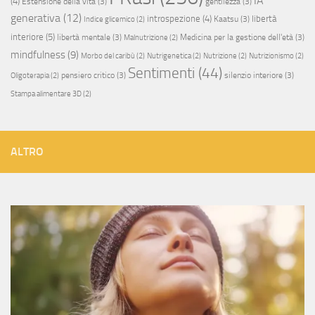
IA
(4)
Estensione della vita
(3)
gentilezza
(3)
generativa
(12)
introspezione
(4)
libertà
Kaatsu
(3)
Indice glicemico
(2)
interiore
(5)
libertà mentale
(3)
Medicina per la gestione dell'età
(3)
Malnutrizione
(2)
mindfulness
(9)
Morbo del caribù
(2)
Nutrigenetica
(2)
Nutrizione
(2)
Nutrizionismo
(2)
Sentimenti
(44)
pensiero critico
(3)
silenzio interiore
(3)
Oligoterapia
(2)
Stampa alimentare 3D
(2)
ALTRO