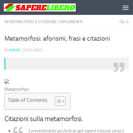
Salta al contenuto
AFORISMI FRASI E CITAZIONI
/
ARGOMENTI
0
Metamorfosi: aforismi, frasi e citazioni
DI
ADMIN
·
23/01/2025
Metamorfosi
Table of Contents
Citazioni sulla
metamorfosi
.
Il presentimento più forte di ogni sapere trascina verso il