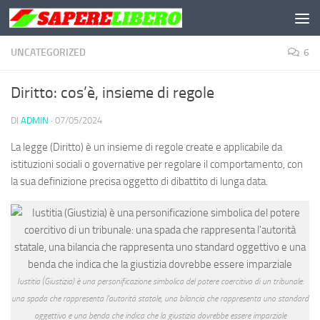
Salta al contenuto
UNCATEGORIZED
6
Diritto: cos’è, insieme di regole
DI
ADMIN
·
07/05/2024
La legge
(Diritto) è un insieme di regole create e
applicabile
da
istituzioni sociali o governative per regolare il comportamento,
con
la sua definizione precisa oggetto di dibattito di lunga data.
Iustitia (Giustizia) è una personificazione simbolica del potere coercitivo di un tribunale:
una spada che rappresenta l’autorità statale, una bilancia che rappresenta uno standard
oggettivo e una benda che indica che la giustizia dovrebbe essere imparziale