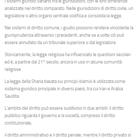
I sistemi giuridici variano tra
le giurisdizioni
, con le loro differenze
analizzate nel
diritto comparato
. Nelle giurisdizioni
di diritto civile
, un
legislatore o altro organo centrale
codifica e consolida
la legge.
Nei sistemi
di diritto comune
, i giudici possono rendere
vincolante
la
giurisprudenza attraverso
i precedenti
,
anche se a volte ciò può
essere annullato da un tribunale superiore o dal legislatore.
Storicamente,
la legge religiosa
ha influenzato le questioni secolari
ed è, a partire dal 21° secolo, ancora in uso in alcune comunità
religiose.
La legge della Sharia
basata sui principi
islamici
è utilizzata come
sistema giuridico principale in diversi paesi, tra cui
Iran
e
Arabia
Saudita
.
L’ambito del diritto può essere suddiviso in due ambiti:
il diritto
pubblico
riguarda il governo e la società, compreso
il diritto
costituzionale
,
il diritto amministrativo
e
il diritto penale
; mentre
il diritto privato
si