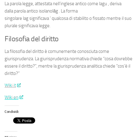
La parola
legge
, attestata
nell’inglese antico
come
lagu
, deriva
dalla parola
antico isolano
lăg
. La forma
singolare
lag
significava
‘
qualcosa di stabilito o fissato
mentre il suo
plurale significava
legge
.
Filosofia del diritto
La filosofia del diritto è comunemente conosciuta come
giurisprudenza. La giurisprudenza normativa chiede “cosa dovrebbe
essere il diritto?”, mentre la giurisprudenza analitica chiede “cos’è il
diritto?”
Wiki it
Wiki en
Condividi: