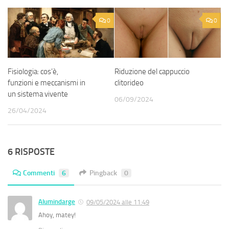
0
0
Fisiologia: cos’è,
Riduzione del cappuccio
funzioni e meccanismi in
clitorideo
un sistema vivente
06/09/2024
26/04/2024
6 RISPOSTE
Commenti
6
Pingback
0
Alumindarge
09/05/2024 alle 11:49
Ahoy, matey!