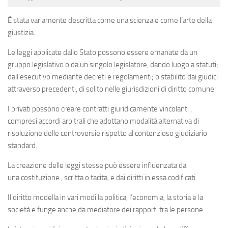
È stata variamente descritta come una
scienza
e come l’arte della
giustizia.
Le leggi applicate dallo Stato possono essere emanate da un
gruppo
legislativo
o da un singolo legislatore, dando luogo a
statuti
;
dall’esecutivo mediante
decreti
e
regolamenti
; o stabilito dai giudici
attraverso
precedenti
, di solito nelle giurisdizioni
di diritto comune
.
I privati ​​possono creare
contratti
giuridicamente vincolanti ,
compresi accordi arbitrali che adottano
modalità alternativa di
risoluzione delle controversie
rispetto al contenzioso giudiziario
standard.
La creazione delle leggi stesse può essere influenzata da
una
costituzione
, scritta o tacita, e dai
diritti
in essa codificati.
Il diritto modella in vari modi
la politica
,
l’economia
,
la storia
e
la
società
e funge anche da mediatore dei rapporti tra le persone.