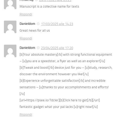
Manuscript is a collective name for texts
Rispondi
Danieldom
17/03/2025 alle 14:23
Great news for all us
Rispondi
Danieldom
23/04/2025 alle 17:20
[b]Your absolute mastery[/b] with strong functional equipment
– [u]you are a speedster, a flyer as well as an explorer![/u]
[b]Tweak and boost[/b] device just for you – [u]study, research,
discover the environment however you like![/u]
[b]Experience unforgettable satisfaction[/b] and incredible
sensations – [u]thanks to your accomplishments and efforts!
[/u]
[url=https://psee.io/7dcler][b]Click here to get[/b][/url]
fantastic gadget what your pal lacks [u]right now![/u]
Rispondi