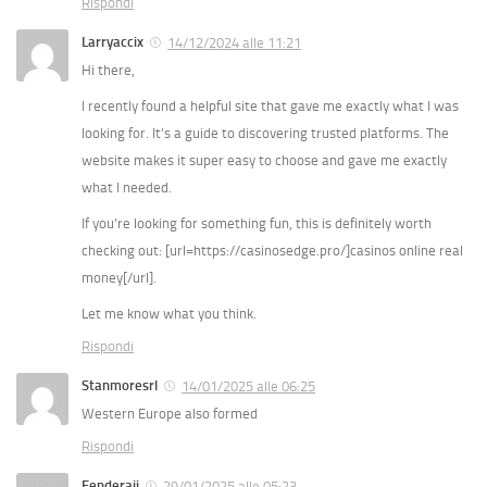
Rispondi
Larryaccix
14/12/2024 alle 11:21
Hi there,
I recently found a helpful site that gave me exactly what I was
looking for. It’s a guide to discovering trusted platforms. The
website makes it super easy to choose and gave me exactly
what I needed.
If you’re looking for something fun, this is definitely worth
checking out: [url=https://casinosedge.pro/]casinos online real
money[/url].
Let me know what you think.
Rispondi
Stanmoresrl
14/01/2025 alle 06:25
Western Europe also formed
Rispondi
Fenderajj
29/01/2025 alle 05:23