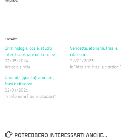
Mi piace:
Correlati
Criminologia: cos’è, studio
Vendetta: aforismi, frasi e
interdisciplinare del crimine
citazioni
07/05/2024
22/01/2025
Articolo simile
In "Aforismi frasi e citazioni"
Umanità (qualità): aforismi,
frasi e citazioni
22/01/2025
In "Aforismi frasi e citazioni"
POTREBBERO INTERESSARTI ANCHE...