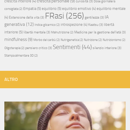
crescita personale
(9)
crescita interiore
(4)
curiosità
(3)
Dose giornaliera
Empatia
(5)
equilibrio
(5)
equilibrio emotivo
(4)
equilibrio mentale
consigliata
(2)
FRasi
(256)
IA
(4)
Estensione della vita
(3)
gentilezza
(3)
generativa
(12)
introspezione
(4)
libertà
Kaatsu
(3)
Indice glicemico
(2)
interiore
(5)
libertà mentale
(3)
Medicina per la gestione dell'età
(3)
Malnutrizione
(2)
mindfulness
(9)
Morbo del caribù
(2)
Nutrigenetica
(2)
Nutrizione
(2)
Nutrizionismo
(2)
Sentimenti
(44)
pensiero critico
(3)
silenzio interiore
(3)
Oligoterapia
(2)
Stampa alimentare 3D
(2)
ALTRO