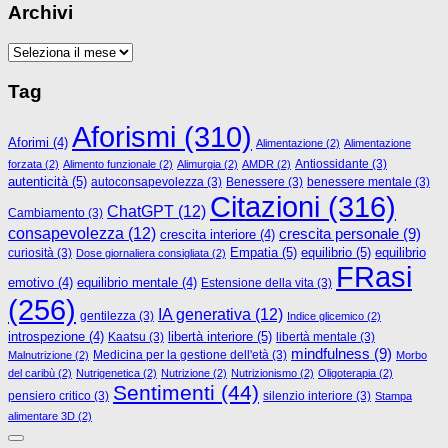
Archivi
Archivi
Tag
Aforismi
(310)
Aforimi
(4)
Alimentazione
(2)
Alimentazione
Antiossidante
(3)
forzata
(2)
Alimento funzionale
(2)
Alimurgia
(2)
AMDR
(2)
autenticità
(5)
autoconsapevolezza
(3)
Benessere
(3)
benessere mentale
(3)
Citazioni
(316)
ChatGPT
(12)
Cambiamento
(3)
consapevolezza
(12)
crescita personale
(9)
crescita interiore
(4)
Empatia
(5)
equilibrio
(5)
curiosità
(3)
equilibrio
Dose giornaliera consigliata
(2)
FRasi
emotivo
(4)
equilibrio mentale
(4)
Estensione della vita
(3)
(256)
IA generativa
(12)
gentilezza
(3)
Indice glicemico
(2)
libertà interiore
(5)
introspezione
(4)
Kaatsu
(3)
libertà mentale
(3)
mindfulness
(9)
Medicina per la gestione dell'età
(3)
Malnutrizione
(2)
Morbo
del caribù
(2)
Nutrigenetica
(2)
Nutrizione
(2)
Nutrizionismo
(2)
Oligoterapia
(2)
Sentimenti
(44)
pensiero critico
(3)
silenzio interiore
(3)
Stampa
alimentare 3D
(2)