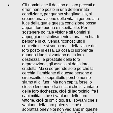
Gli uomini che il destino e i loro peccati o
errori hanno posto in una determinata
condizione, per quanto sbagliata sia, si
creano una visione della vita in genere alla
luce della quale questa condizione possa
apparir loro buona e rispettabile. Per
sostenere poi tale visione gli uomini si
appoggiano istintivamente a una cerchia di
persone in cui venga riconosciuto il
concetto che si sono creati della vita e del
loro posto in essa. La cosa ci sorprende
quando i ladri si vantano della loro
destrezza, le prostitute della loro
depravazione, gli assassini della loro
crudeltà. Ma ci sorprende solo perché la
cerchia, l’ambiente di queste persone è
circoscritto, e soprattutto perché noi ne
siamo al di fuori. Ma non capita forse lo
stesso fenomeno fra i ricchi che si vantano
delle loro ricchezze, cioè di ladrocinio, fra i
capi militari che si vantano delle loro
vittorie, cioè di omicidio, fra i sovrani che si
vantano della loro potenza, cioè di
sopraffazione? Noi non vediamo in queste