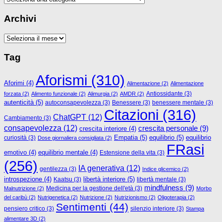
Archivi
Archivi
Tag
Aforismi
(310)
Aforimi
(4)
Alimentazione
(2)
Alimentazione
Antiossidante
(3)
forzata
(2)
Alimento funzionale
(2)
Alimurgia
(2)
AMDR
(2)
autenticità
(5)
autoconsapevolezza
(3)
Benessere
(3)
benessere mentale
(3)
Citazioni
(316)
ChatGPT
(12)
Cambiamento
(3)
consapevolezza
(12)
crescita personale
(9)
crescita interiore
(4)
Empatia
(5)
equilibrio
(5)
curiosità
(3)
equilibrio
Dose giornaliera consigliata
(2)
FRasi
emotivo
(4)
equilibrio mentale
(4)
Estensione della vita
(3)
(256)
IA generativa
(12)
gentilezza
(3)
Indice glicemico
(2)
libertà interiore
(5)
introspezione
(4)
Kaatsu
(3)
libertà mentale
(3)
mindfulness
(9)
Medicina per la gestione dell'età
(3)
Malnutrizione
(2)
Morbo
del caribù
(2)
Nutrigenetica
(2)
Nutrizione
(2)
Nutrizionismo
(2)
Oligoterapia
(2)
Sentimenti
(44)
pensiero critico
(3)
silenzio interiore
(3)
Stampa
alimentare 3D
(2)