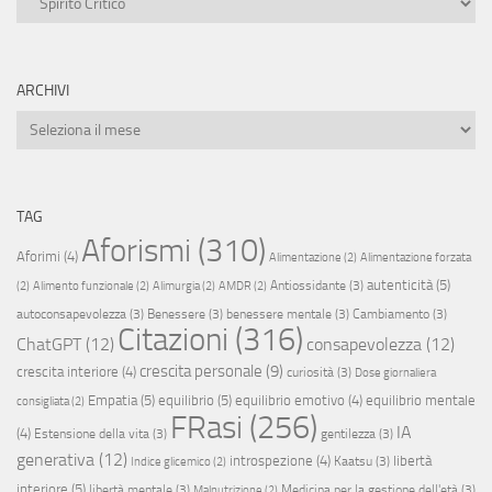
ARCHIVI
Archivi
TAG
Aforismi
(310)
Aforimi
(4)
Alimentazione
(2)
Alimentazione forzata
autenticità
(5)
Antiossidante
(3)
(2)
Alimento funzionale
(2)
Alimurgia
(2)
AMDR
(2)
autoconsapevolezza
(3)
Benessere
(3)
benessere mentale
(3)
Cambiamento
(3)
Citazioni
(316)
ChatGPT
(12)
consapevolezza
(12)
crescita personale
(9)
crescita interiore
(4)
curiosità
(3)
Dose giornaliera
Empatia
(5)
equilibrio
(5)
equilibrio emotivo
(4)
equilibrio mentale
consigliata
(2)
FRasi
(256)
IA
(4)
Estensione della vita
(3)
gentilezza
(3)
generativa
(12)
introspezione
(4)
libertà
Kaatsu
(3)
Indice glicemico
(2)
interiore
(5)
libertà mentale
(3)
Medicina per la gestione dell'età
(3)
Malnutrizione
(2)