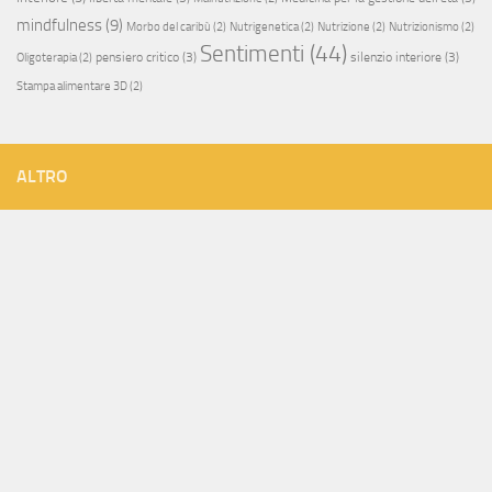
mindfulness
(9)
Morbo del caribù
(2)
Nutrigenetica
(2)
Nutrizione
(2)
Nutrizionismo
(2)
Sentimenti
(44)
pensiero critico
(3)
silenzio interiore
(3)
Oligoterapia
(2)
Stampa alimentare 3D
(2)
ALTRO