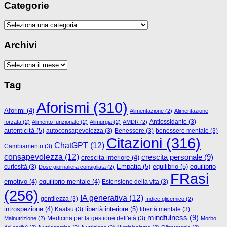
Categorie
Categorie
Archivi
Archivi
Tag
Aforismi
(310)
Aforimi
(4)
Alimentazione
(2)
Alimentazione
Antiossidante
(3)
forzata
(2)
Alimento funzionale
(2)
Alimurgia
(2)
AMDR
(2)
autenticità
(5)
autoconsapevolezza
(3)
Benessere
(3)
benessere mentale
(3)
Citazioni
(316)
ChatGPT
(12)
Cambiamento
(3)
consapevolezza
(12)
crescita personale
(9)
crescita interiore
(4)
Empatia
(5)
equilibrio
(5)
curiosità
(3)
equilibrio
Dose giornaliera consigliata
(2)
FRasi
emotivo
(4)
equilibrio mentale
(4)
Estensione della vita
(3)
(256)
IA generativa
(12)
gentilezza
(3)
Indice glicemico
(2)
libertà interiore
(5)
introspezione
(4)
Kaatsu
(3)
libertà mentale
(3)
mindfulness
(9)
Medicina per la gestione dell'età
(3)
Malnutrizione
(2)
Morbo