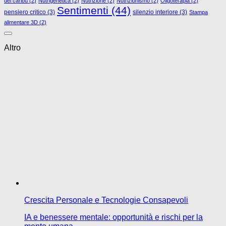
del caribù
(2)
Nutrigenetica
(2)
Nutrizione
(2)
Nutrizionismo
(2)
Oligoterapia
(2)
Sentimenti
(44)
pensiero critico
(3)
silenzio interiore
(3)
Stampa
alimentare 3D
(2)
Altro
Crescita Personale e Tecnologie Consapevoli
IA e benessere mentale: opportunità e rischi per la