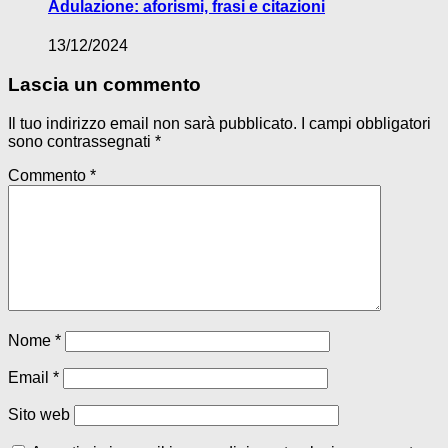
Adulazione: aforismi, frasi e citazioni
13/12/2024
Lascia un commento
Il tuo indirizzo email non sarà pubblicato.
I campi obbligatori
sono contrassegnati
*
Commento
*
Nome
*
Email
*
Sito web