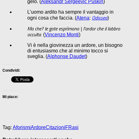
gelo. (
Aleksandr Sergeevič Puškin
)
L’uomo ardito ha sempre il vantaggio in
Odissea
ogni cosa che faccia. (
Atena
:
)
Ma che? le gote esprìmono | l’ardor che il labbro
occulta.
(
Vincenzo Monti
)
Vi è nella giovinezza un ardore, un bisogno
di entusiasmo che al minimo tocco si
sveglia. (
Alphonse Daudet
)
Condividi:
Mi piace:
Tag:
Aforismi
Ardore
Citazioni
FRasi