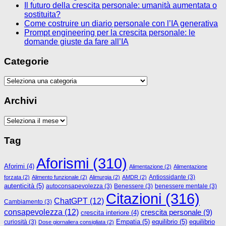
Il futuro della crescita personale: umanità aumentata o
sostituita?
Come costruire un diario personale con l’IA generativa
Prompt engineering per la crescita personale: le
domande giuste da fare all’IA
Categorie
Categorie
Archivi
Archivi
Tag
Aforismi
(310)
Aforimi
(4)
Alimentazione
(2)
Alimentazione
Antiossidante
(3)
forzata
(2)
Alimento funzionale
(2)
Alimurgia
(2)
AMDR
(2)
autenticità
(5)
autoconsapevolezza
(3)
Benessere
(3)
benessere mentale
(3)
Citazioni
(316)
ChatGPT
(12)
Cambiamento
(3)
consapevolezza
(12)
crescita personale
(9)
crescita interiore
(4)
Empatia
(5)
equilibrio
(5)
curiosità
(3)
equilibrio
Dose giornaliera consigliata
(2)