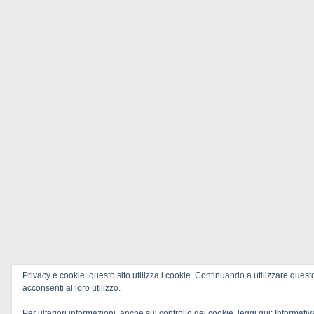
Privacy e cookie: questo sito utilizza i cookie. Continuando a utilizzare quest
acconsenti al loro utilizzo.
Per ulteriori informazioni, anche sul controllo dei cookie, leggi qui:
Informativ