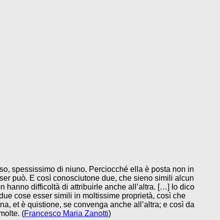
eso, spessissimo di niuno. Perciocché ella è posta non in
esser può. E così conosciutone due, che sieno simili alcun
hanno difficoltà di attribuirle anche all’altra. […] Io dico
e cose esser simili in moltissime proprietà, così che
a, et è quistione, se convenga anche all’altra; e così da
olte. (
Francesco Maria Zanotti
)