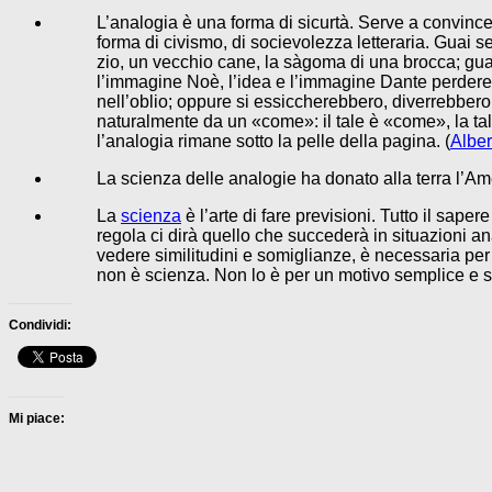
L’analogia è una forma di sicurtà. Serve a convincer
forma di civismo, di socievolezza letteraria. Guai 
zio, un vecchio cane, la sàgoma di una brocca; guai 
l’immagine Noè, l’idea e l’immagine Dante perdereb
nell’oblio; oppure si essiccherebbero, diverrebber
naturalmente da un «come»: il tale è «come», la tal
l’analogia rimane sotto la pelle della pagina. (
Alber
La scienza delle analogie ha donato alla terra l’Amer
La
scienza
è l’arte di fare previsioni. Tutto il sape
regola ci dirà quello che succederà in situazioni a
vedere similitudini e somiglianze, è necessaria per
non è scienza. Non lo è per un motivo semplice e 
Condividi:
Mi piace: