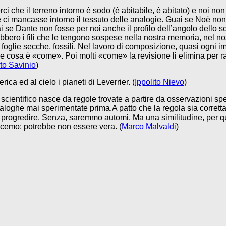
ci che il terreno intorno è sodo (è abitabile, è abitato) e noi n
se ci mancasse intorno il tessuto delle analogie. Guai se Noè non
se Dante non fosse per noi anche il profilo dell’angolo dello sca
bero i fili che le tengono sospese nella nostra memoria, nel n
o foglie secche, fossili. Nel lavoro di composizione, quasi ogni
e cosa è «come». Poi molti «come» la revisione li elimina per r
to Savinio
)
ica ed al cielo i pianeti di Leverrier. (
Ippolito Nievo
)
re scientifico nasce da regole trovate a partire da osservazioni sp
naloghe mai sperimentate prima.A patto che la regola sia corretta
 progredire. Senza, saremmo automi. Ma una similitudine, per qua
scemo: potrebbe non essere vera. (
Marco Malvaldi
)