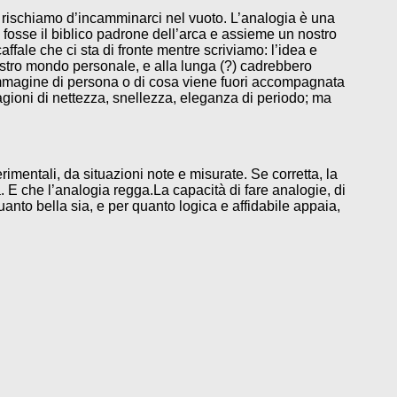
on rischiamo d’incamminarci nel vuoto. L’analogia è una
 fosse il biblico padrone dell’arca e assieme un nostro
ffale che ci sta di fronte mentre scriviamo: l’idea e
ostro mondo personale, e alla lunga (?) cadrebbero
 immagine di persona o di cosa viene fuori accompagnata
agioni di nettezza, snellezza, eleganza di periodo; ma
erimentali, da situazioni note e misurate. Se corretta, la
. E che l’analogia regga.La capacità di fare analogie, di
nto bella sia, e per quanto logica e affidabile appaia,