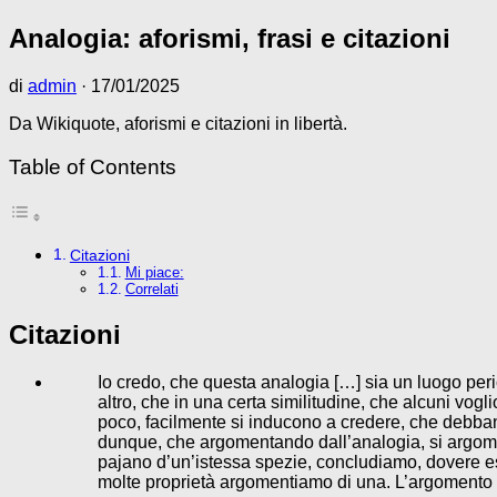
Analogia: aforismi, frasi e citazioni
di
admin
·
17/01/2025
Da Wikiquote, aforismi e citazioni in libertà.
Table of Contents
Citazioni
Mi piace:
Correlati
Citazioni
Io credo, che questa analogia […] sia un luogo peri
altro, che in una certa similitudine, che alcuni vog
poco, facilmente si inducono a credere, che debbano es
dunque, che argomentando dall’analogia, si argomen
pajano d’un’istessa spezie, concludiamo, dovere ess
molte proprietà argomentiamo di una. L’argomento 