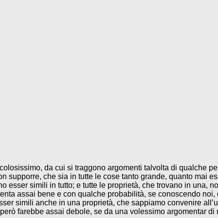
colosissimo, da cui si traggono argomenti talvolta di qualche p
lion supporre, che sia in tutte le cose tanto grande, quanto mai 
ser simili in tutto; e tutte le proprietà, che trovano in una, non 
ta assai bene e con qualche probabilità, se conoscendo noi, du
er simili anche in una proprietà, che sappiamo convenire all’un
però farebbe assai debole, se da una volessimo argomentar di m