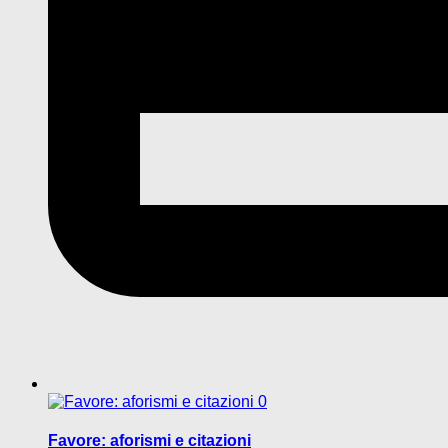
0
Favore: aforismi e citazioni