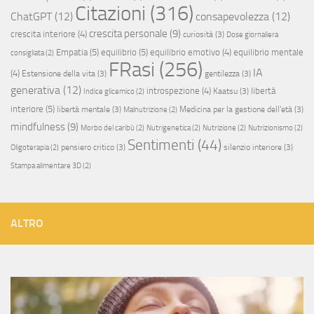
Citazioni
(316)
ChatGPT
(12)
consapevolezza
(12)
crescita personale
(9)
crescita interiore
(4)
curiosità
(3)
Dose giornaliera
Empatia
(5)
equilibrio
(5)
equilibrio emotivo
(4)
equilibrio mentale
consigliata
(2)
FRasi
(256)
IA
(4)
Estensione della vita
(3)
gentilezza
(3)
generativa
(12)
introspezione
(4)
libertà
Kaatsu
(3)
Indice glicemico
(2)
interiore
(5)
libertà mentale
(3)
Medicina per la gestione dell'età
(3)
Malnutrizione
(2)
mindfulness
(9)
Morbo del caribù
(2)
Nutrigenetica
(2)
Nutrizione
(2)
Nutrizionismo
(2)
Sentimenti
(44)
pensiero critico
(3)
silenzio interiore
(3)
Oligoterapia
(2)
Stampa alimentare 3D
(2)
ALTRO