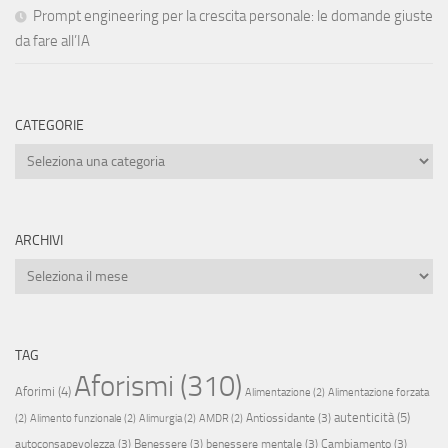
Prompt engineering per la crescita personale: le domande giuste
da fare all’IA
CATEGORIE
Categorie
ARCHIVI
Archivi
TAG
Aforismi
(310)
Aforimi
(4)
Alimentazione
(2)
Alimentazione forzata
autenticità
(5)
Antiossidante
(3)
(2)
Alimento funzionale
(2)
Alimurgia
(2)
AMDR
(2)
autoconsapevolezza
(3)
Benessere
(3)
benessere mentale
(3)
Cambiamento
(3)