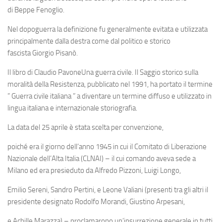
di Beppe Fenoglio.
Nel dopoguerra la definizione fu generalmente evitata e utilizzata
principalmente dalla destra come dal politico e storico
fascista Giorgio Pisanò.
Il libro di Claudio Pavone
Una guerra civile. Il Saggio storico sulla
moralità della Resistenza
,
pubblicato nel 1991, ha portato il termine
” Guerra civile italiana ” a diventare un termine diffuso e utilizzato in
lingua italiana e internazionale storiografia.
La data del 25 aprile è stata scelta per convenzione,
poiché era il giorno dell’anno 1945 in cui il Comitato di Liberazione
Nazionale dell’Alta Italia (CLNAI) – il cui comando aveva sede a
Milano ed era presieduto da Alfredo Pizzoni, Luigi Longo,
Emilio Sereni, Sandro Pertini, e Leone Valiani (presenti tra gli altri il
presidente designato Rodolfo Morandi, Giustino Arpesani,
e Achille Marazza) – proclamarono un’insurrezione generale in tutti